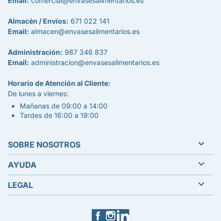
Email:
comercial@envasesalimentarios.es
Almacén / Envíos:
671 022 141
Email:
almacen@envasesalimentarios.es
Administración:
987 346 837
Email:
administracion@envasesalimentarios.es
Horario de Atención al Cliente:
De lunes a viernes:
Mañanas de 09:00 a 14:00
Tardes de 16:00 a 19:00

SOBRE NOSOTROS

AYUDA

LEGAL
Facebook
Instagram
LinkedIn