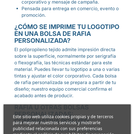
corporativo y mensaje de campaña.
Pensada para entrega en comercio, evento o
promoción.
¿CÓMO SE IMPRIME TU LOGOTIPO
EN UNA BOLSA DE RAFIA
PERSONALIZADA?
El polipropileno tejido admite impresión directa
sobre la superficie, normalmente por serigrafía
o flexografía, las técnicas estándar para este
material. Puedes llevar tu logotipo a una o varias
tintas y ajustar el color corporativo. Cada bolsa
de rafia personalizada se prepara a partir de tu
diseño; nuestro equipo comercial confirma el
acabado antes de producir.
RAFIA U OTRAS BOLSAS
PERSONALIZADAS:
Este sitio web utiliza cookies propias y de terceros
COMPARATIVA POR USO
para mejorar nuestros servicios y mostrarle
publicidad relacionada con sus preferencias
Si dudas entre materiales para tu bolsa