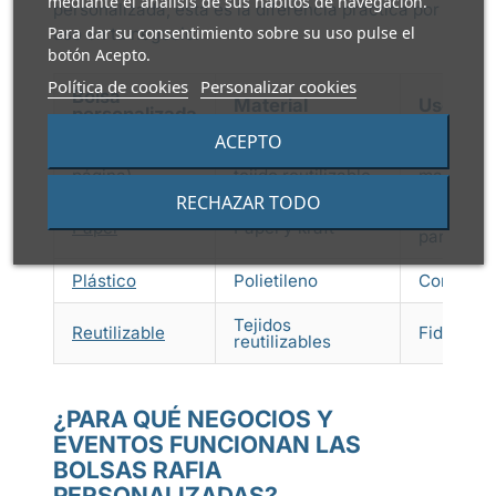
mediante el análisis de sus hábitos de navegación.
personalizada, esta es la diferencia práctica por
Para dar su consentimiento sobre su uso pulse el
uso en tu negocio:
botón Acepto.
Política de cookies
Personalizar cookies
Bolsa
Material
Uso rec
personalizada
ACEPTO
Rafia (esta
Polipropileno
Compra d
página)
tejido reutilizable
marca de 
RECHAZAR TODO
Comercio,
Papel
Papel y kraft
para llev
Plástico
Polietileno
Compra di
Tejidos
Reutilizable
Fidelizac
reutilizables
¿PARA QUÉ NEGOCIOS Y
EVENTOS FUNCIONAN LAS
BOLSAS RAFIA
PERSONALIZADAS?