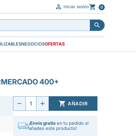


Iniciar sesión
0


ILIZABLES
NEGOCIOS
OFERTAS
ERMERCADO 400+

AÑADIR
¡
Envío gratis
en tu pedido si
añades este producto!