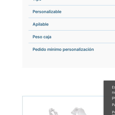
Personalizable
Apilable
Peso caja
Pedido mínimo personalización
E
n
p
P
P