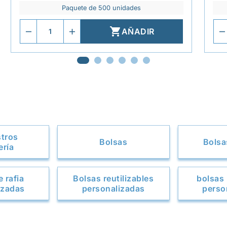
Paquete de 500 unidades

AÑADIR
stros
Bolsas
Bolsa
ería
 rafia
Bolsas reutilizables
bolsas 
izadas
personalizadas
perso