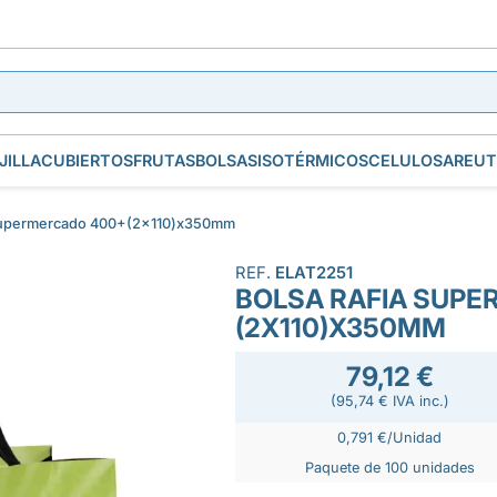
JILLA
CUBIERTOS
FRUTAS
BOLSAS
ISOTÉRMICOS
CELULOSA
REUT
 Supermercado 400+(2x110)x350mm
REF.
ELAT2251
BOLSA RAFIA SUP
(2X110)X350MM
79,12 €
(95,74 € IVA inc.)
0,791 €/Unidad
Paquete de 100 unidades