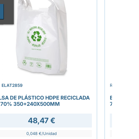
›
.
ELAT2859
REF.
ELAT285
LSA DE PLÁSTICO HDPE RECICLADA
BOLSA CAM
-70% 350+240X500MM
70%" 500
48,47 €
0,048 €/Unidad