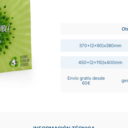
Ot
370+(2x90)x380mm
450+(2x110)x400mm
Envío gratis desde
ges
60€