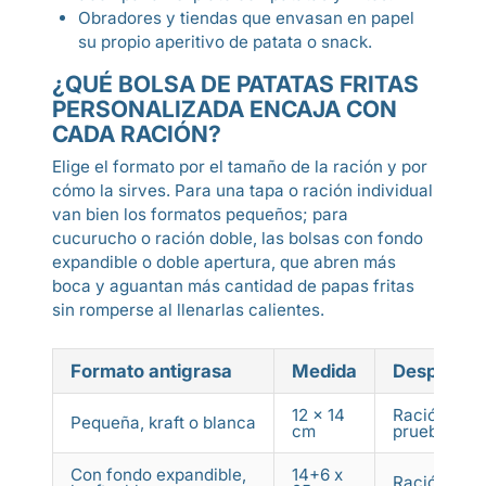
Obradores y tiendas que envasan en papel
su propio aperitivo de patata o snack.
¿QUÉ BOLSA DE PATATAS FRITAS
PERSONALIZADA ENCAJA CON
CADA RACIÓN?
Elige el formato por el tamaño de la ración y por
cómo la sirves. Para una tapa o ración individual
van bien los formatos pequeños; para
cucurucho o ración doble, las bolsas con fondo
expandible o doble apertura, que abren más
boca y aguantan más cantidad de papas fritas
sin romperse al llenarlas calientes.
Formato antigrasa
Medida
Despacho
12 x 14
Ración indiv
Pequeña, kraft o blanca
cm
prueba
Con fondo expandible,
14+6 x
Ración está