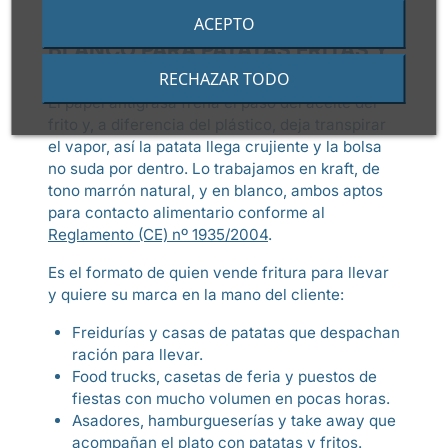
ACEPTO
PAPEL ANTIGRASA KRAFT Y
BLANCO PARA PATATAS FRITAS Y
FRITOS CALIENTES
RECHAZAR TODO
El papel antigrasa frena el paso del aceite del
frito y, a diferencia del plástico, deja transpirar
el vapor, así la patata llega crujiente y la bolsa
no suda por dentro. Lo trabajamos en kraft, de
tono marrón natural, y en blanco, ambos aptos
para contacto alimentario conforme al
Reglamento (CE) nº 1935/2004
.
Es el formato de quien vende fritura para llevar
y quiere su marca en la mano del cliente:
Freidurías y casas de patatas que despachan
ración para llevar.
Food trucks, casetas de feria y puestos de
fiestas con mucho volumen en pocas horas.
Asadores, hamburgueserías y take away que
acompañan el plato con patatas y fritos.