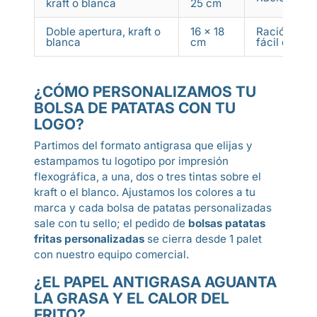
kraft o blanca
25 cm
Doble apertura, kraft o
16 x 18
Ración dobl
blanca
cm
fácil de lle
¿CÓMO PERSONALIZAMOS TU
BOLSA DE PATATAS CON TU
LOGO?
Partimos del formato antigrasa que elijas y
estampamos tu logotipo por impresión
flexográfica, a una, dos o tres tintas sobre el
kraft o el blanco. Ajustamos los colores a tu
marca y cada bolsa de patatas personalizadas
sale con tu sello; el pedido de
bolsas patatas
fritas personalizadas
se cierra desde 1 palet
con nuestro equipo comercial.
¿EL PAPEL ANTIGRASA AGUANTA
LA GRASA Y EL CALOR DEL
FRITO?