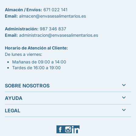
Almacén / Envíos:
671 022 141
Email:
almacen@envasesalimentarios.es
Administración:
987 346 837
Email:
administracion@envasesalimentarios.es
Horario de Atención al Cliente:
De lunes a viernes:
Mañanas de 09:00 a 14:00
Tardes de 16:00 a 19:00

SOBRE NOSOTROS

AYUDA

LEGAL
Facebook
Instagram
LinkedIn