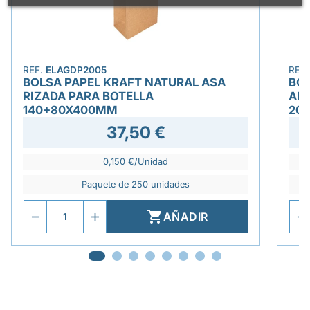
REF.
ELAGDP2005
REF
BOLSA PAPEL KRAFT NATURAL ASA
BOL
RIZADA PARA BOTELLA
AN
140+80X400MM
20
37,50 €
0,150 €/Unidad
Paquete de 250 unidades

AÑADIR