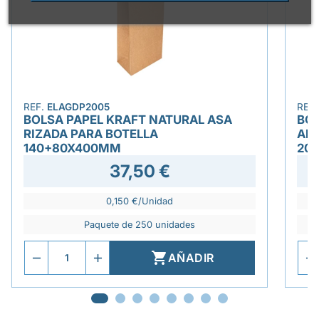
REF.
ELAGDP2005
REF
BOLSA PAPEL KRAFT NATURAL ASA
BOL
RIZADA PARA BOTELLA
AN
140+80X400MM
20
37,50 €
0,150 €/Unidad
Paquete de 250 unidades

AÑADIR