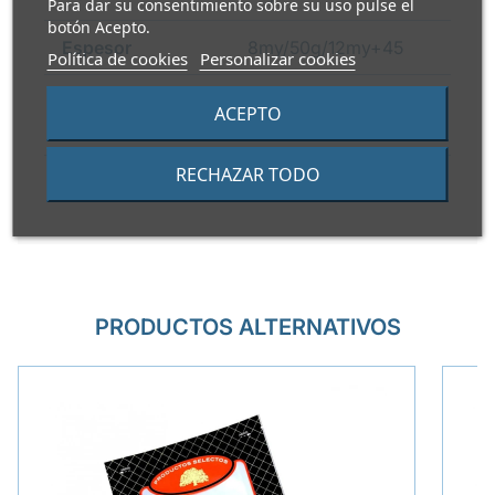
Para dar su consentimiento sobre su uso pulse el
botón Acepto.
Espesor
8my/50g/12my+45
Política de cookies
Personalizar cookies
Usos
Alimentos fríos, Apto
ACEPTO
congelador
RECHAZAR TODO
i
Guía de reciclaje
Contenedor amarillo
PRODUCTOS ALTERNATIVOS