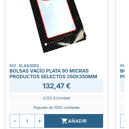
REF.
ELAS2092
REF
BOLSAS VACÍO PLATA 90 MICRAS
BOL
PRODUCTOS SELECTOS 250X350MM
PR
132,47 €
0,132 €/Unidad
Paquete de 1000 unidades

AÑADIR