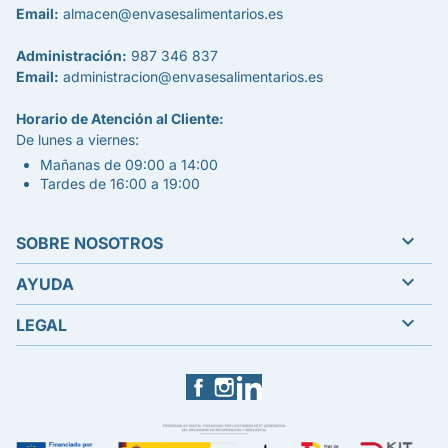
Email:
almacen@envasesalimentarios.es
Administración:
987 346 837
Email:
administracion@envasesalimentarios.es
Horario de Atención al Cliente:
De lunes a viernes:
Mañanas de 09:00 a 14:00
Tardes de 16:00 a 19:00

SOBRE NOSOTROS

AYUDA

LEGAL
Facebook
Instagram
LinkedIn