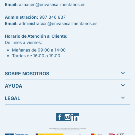
Email:
almacen@envasesalimentarios.es
Administración:
987 346 837
Email:
administracion@envasesalimentarios.es
Horario de Atención al Cliente:
De lunes a viernes:
Mañanas de 09:00 a 14:00
Tardes de 16:00 a 19:00

SOBRE NOSOTROS

AYUDA

LEGAL
Facebook
Instagram
LinkedIn