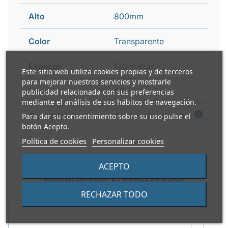
Alto
800mm
Color
Transparente
Espesor
120 micras
Este sitio web utiliza cookies propias y de terceros
para mejorar nuestros servicios y mostrarle
Usos
Alimentos fríos
publicidad relacionada con sus preferencias
mediante el análisis de sus hábitos de navegación.
i
Guía de reciclaje
Contenedor amarillo
Para dar su consentimiento sobre su uso pulse el
botón Acepto.
Política de cookies
Personalizar cookies
ACEPTO
PRODUCTOS ALTERNATIVOS
RECHAZAR TODO