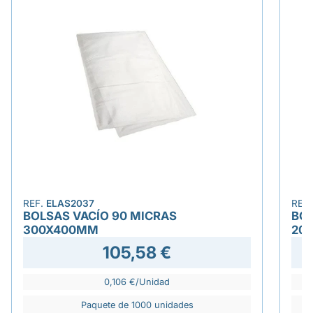
REF.
ELAS2037
REF
BOLSAS VACÍO 90 MICRAS
BOL
300X400MM
20
105,58 €
0,106 €/Unidad
Paquete de 1000 unidades