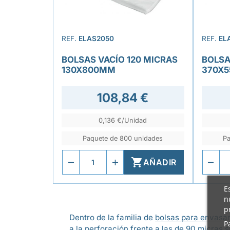
REF.
ELAS2050
REF.
EL
BOLSAS VACÍO 120 MICRAS
BOLSA
130X800MM
370X
108,84 €
0,136 €/Unidad
Paquete de 800 unidades
Pa

AÑADIR
E
n
p
Dentro de la familia de
bolsas para envasar
P
a la perforación frente a las de 90 micras 