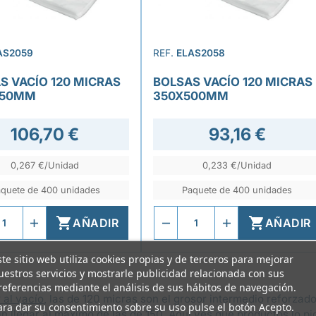
AS2059
REF.
ELAS2058
S VACÍO 120 MICRAS
BOLSAS VACÍO 120 MICRAS
550MM
350X500MM
106,70 €
93,16 €
0,267 €/Unidad
0,233 €/Unidad
quete de 400 unidades
Paquete de 400 unidades


AÑADIR
AÑADIR
ste sitio web utiliza cookies propias y de terceros para mejorar
uestros servicios y mostrarle publicidad relacionada con sus
referencias mediante el análisis de sus hábitos de navegación.
 al vacío
, las de 120 micras son el grosor intermedio reforzad
ara dar su consentimiento sobre su uso pulse el botón Acepto.
sin llegar al máximo de las de 150. Aquí ves qué productos lo