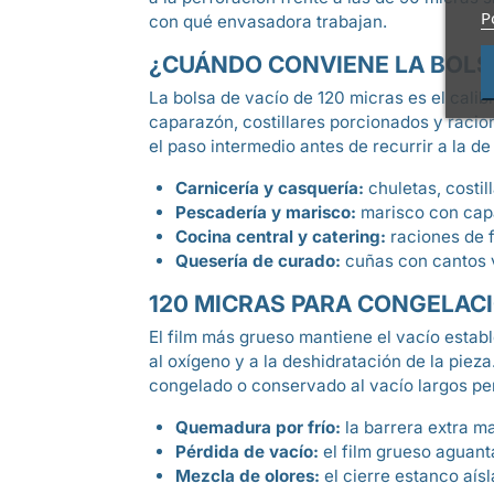
P
con qué envasadora trabajan.
¿CUÁNDO CONVIENE LA BOLSA 
La bolsa de vacío de 120 micras es el calib
caparazón, costillares porcionados y racion
el paso intermedio antes de recurrir a la de
Carnicería y casquería:
chuletas, costil
Pescadería y marisco:
marisco con capa
Cocina central y catering:
raciones de f
Quesería de curado:
cuñas con cantos v
120 MICRAS PARA CONGELAC
El film más grueso mantiene el vacío estab
al oxígeno y a la deshidratación de la piez
congelado o conservado al vacío largos pe
Quemadura por frío:
la barrera extra ma
Pérdida de vacío:
el film grueso aguanta
Mezcla de olores:
el cierre estanco aís