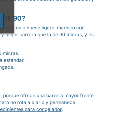
 DE 90?
con cantos o hueso ligero, marisco con
 y mejor barrera que la de 90 micras, y es
0 micras.
a estándar.
ongada.
N
o, porque ofrece una barrera mayor frente
énero no rota a diario y permanece
recipientes para congelador
.