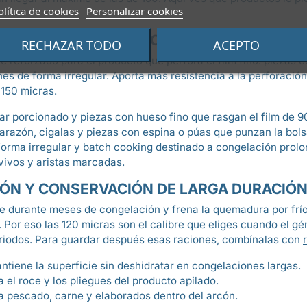
olítica de cookies
Personalizar cookies
DE VACÍO DE 120 MICRAS EN LUGAR DE LA
RECHAZAR TODO
ACEPTO
re reforzado para el producto que perfora el film fino: piezas 
es de forma irregular. Aporta más resistencia a la perforación
 150 micras.
lar porcionado y piezas con hueso fino que rasgan el film de 9
razón, cigalas y piezas con espina o púas que punzan la bols
orma irregular y batch cooking destinado a congelación prol
ivos y aristas marcadas.
IÓN Y CONSERVACIÓN DE LARGA DURACIÓ
le durante meses de congelación y frena la quemadura por frí
a. Por eso las 120 micras son el calibre que eliges cuando el g
riodos. Para guardar después esas raciones, combínalas con
ntiene la superficie sin deshidratar en congelaciones largas.
 el roce y los pliegues del producto apilado.
la pescado, carne y elaborados dentro del arcón.