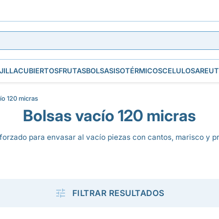
JILLA
CUBIERTOS
FRUTAS
BOLSAS
ISOTÉRMICOS
CELULOSA
REUT
ío 120 micras
Bolsas vacío 120 micras
reforzado para envasar al vacío piezas con cantos, marisco y 

FILTRAR RESULTADOS