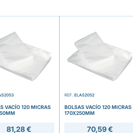
AS2053
REF.
ELAS2052
S VACÍO 120 MICRAS
BOLSAS VACÍO 120 MICRAS
250MM
170X250MM
81,28 €
70,59 €