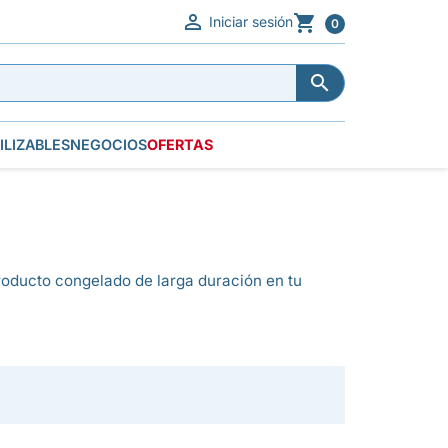


Iniciar sesión
0


ILIZABLES
NEGOCIOS
OFERTAS
producto congelado de larga duración en tu