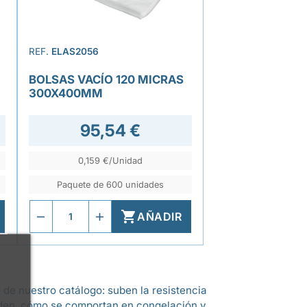
REF.
ELAS2056
BOLSAS VACÍO 120 MICRAS
300X400MM
95,54 €
0,159 €/Unidad
Paquete de 600 unidades

AÑADIR
o de nuestro catálogo: suben la resistencia
 piden, cómo se comportan en congelación y