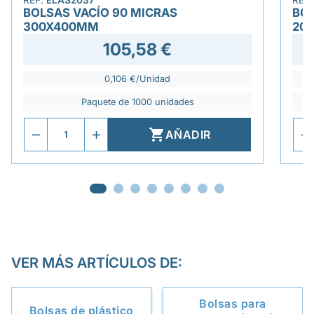
REF.
ELAS2037
REF
BOLSAS VACÍO 90 MICRAS
BOL
300X400MM
20
105,58 €
0,106 €/Unidad
Paquete de 1000 unidades

AÑADIR
VER MÁS ARTÍCULOS DE:
Bolsas para
Bolsas de plástico