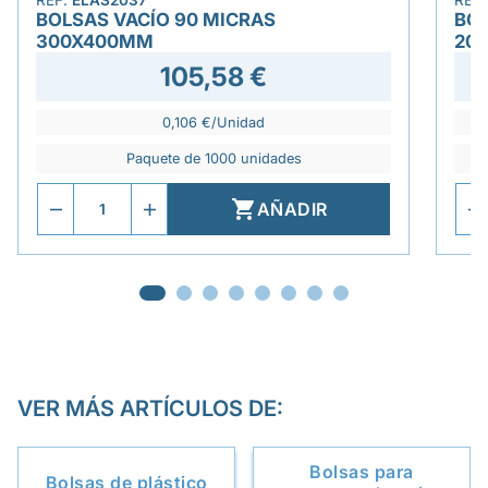
REF.
ELAS2037
REF
BOLSAS VACÍO 90 MICRAS
BOL
300X400MM
20
105,58 €
0,106 €/Unidad
Paquete de 1000 unidades

AÑADIR
VER MÁS ARTÍCULOS DE:
Bolsas para
Bolsas de plástico