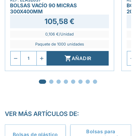
REF.
ELAS2037
REF
BOLSAS VACÍO 90 MICRAS
BOL
300X400MM
20
105,58 €
0,106 €/Unidad
Paquete de 1000 unidades

AÑADIR
VER MÁS ARTÍCULOS DE:
Bolsas para
Bolsas de plástico