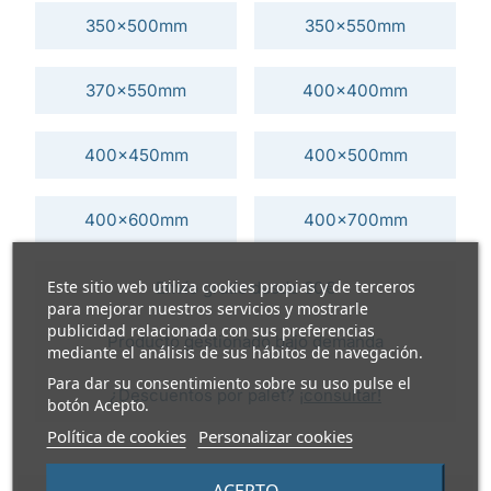
350x500mm
350x550mm
370x550mm
400x400mm
400x450mm
400x500mm
400x600mm
400x700mm
Este sitio web utiliza cookies propias y de terceros
Envío gratis desde 60€
para mejorar nuestros servicios y mostrarle
publicidad relacionada con sus preferencias
Producto gestionado bajo demanda
mediante el análisis de sus hábitos de navegación.
Para dar su consentimiento sobre su uso pulse el
¿Descuentos por palet?
¡consultar!
botón Acepto.
Política de cookies
Personalizar cookies
ACEPTO