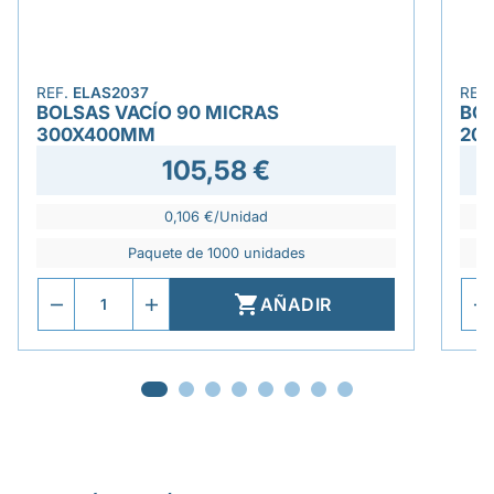
REF.
ELAS2037
REF
BOLSAS VACÍO 90 MICRAS
BOL
300X400MM
20
105,58 €
0,106 €/Unidad
Paquete de 1000 unidades

AÑADIR