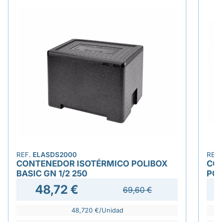
REF.
ELASDS2000
REF
CONTENEDOR ISOTÉRMICO POLIBOX
CO
BASIC GN 1/2 250
PO
48,72 €
69,60 €
48,720 €/Unidad