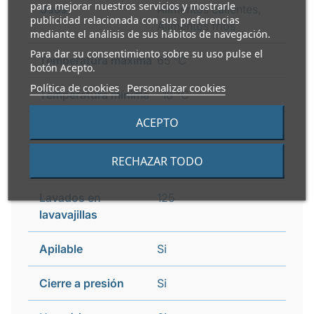
para mejorar nuestros servicios y mostrarle
Usos
Alimentos calientes,
publicidad relacionada con sus preferencias
Alimentos fríos
mediante el análisis de sus hábitos de navegación.
Para dar su consentimiento sobre su uso pulse el
Temperatura máxima
65 °C
botón Acepto.
Política de cookies
Personalizar cookies
Temperatura mínima
-18 °C
ACEPTO
Reciclable
Si
RECHAZAR TODO
i
Guía de reciclaje
Contenedor del resto
Lavados en
125
lavavajillas
Apilable
Si
Cierre a presión
Si