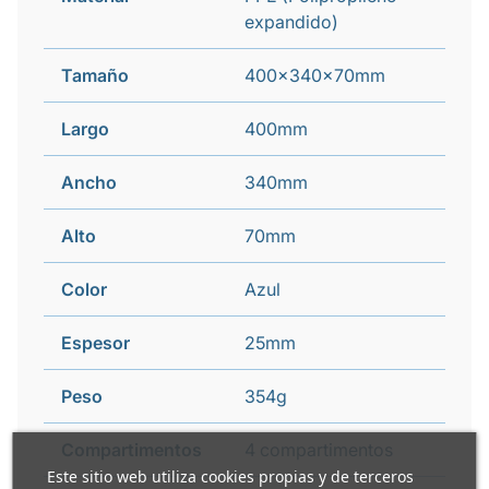
expandido)
Tamaño
400x340x70mm
Largo
400mm
Ancho
340mm
Alto
70mm
Color
Azul
Espesor
25mm
Peso
354g
Compartimentos
4 compartimentos
Este sitio web utiliza cookies propias y de terceros