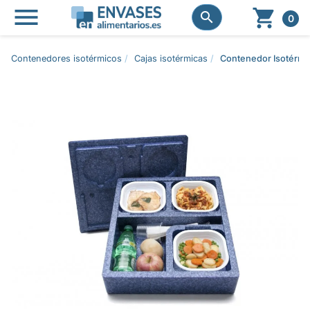




0
Contenedores isotérmicos
Cajas isotérmicas
Contenedor Isotérm