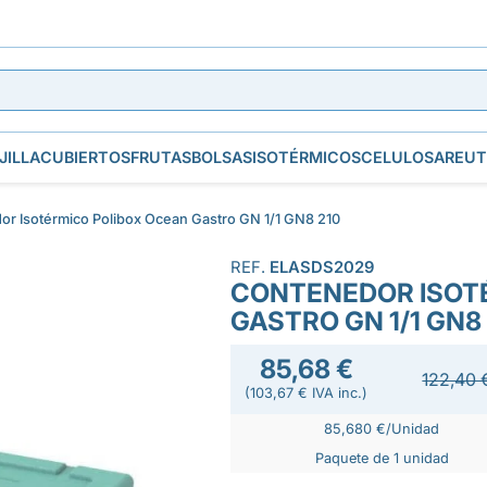
JILLA
CUBIERTOS
FRUTAS
BOLSAS
ISOTÉRMICOS
CELULOSA
REUT
r Isotérmico Polibox Ocean Gastro GN 1/1 GN8 210
REF.
ELASDS2029
CONTENEDOR ISOT
GASTRO GN 1/1 GN8
85,68 €
122,40 
(103,67 € IVA inc.)
85,680 €/Unidad
Paquete de 1 unidad