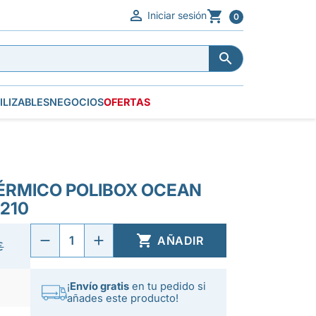


Iniciar sesión
0


ILIZABLES
NEGOCIOS
OFERTAS
ÉRMICO POLIBOX OCEAN
 210

AÑADIR
€
¡
Envío gratis
en tu pedido si
añades este producto!