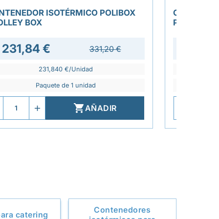
NTENEDOR ISOTÉRMICO POLIBOX
CONTENED
OLLEY BOX
PORTER G
231,84 €
305,7
331,20 €
231,840 €/Unidad
Paquete de 1 unidad

AÑADIR
Contenedores
ara catering