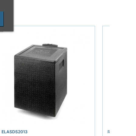
›
.
ELASDS2013
REF.
ELASDS2