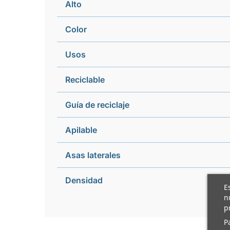
Alto
Color
Usos
Reciclable
Guía de reciclaje
Apilable
Asas laterales
Densidad
E
n
p
P