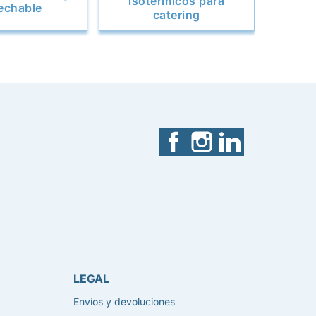
isotérmicos para
echable
catering
Facebook
Instagram
LinkedIn
LEGAL
Envíos y devoluciones