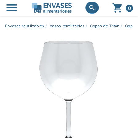




0
Envases reutilizables
Vasos reutilizables
Copas de Tritán
Copa L