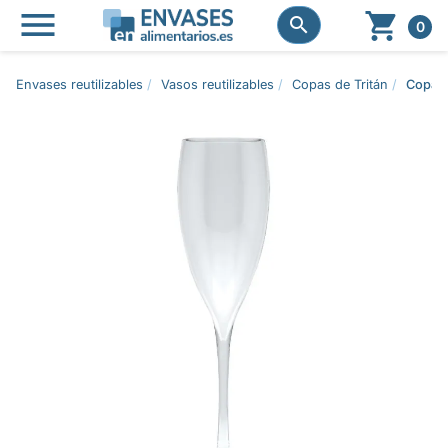




0
Envases reutilizables
Vasos reutilizables
Copas de Tritán
Copa Pa