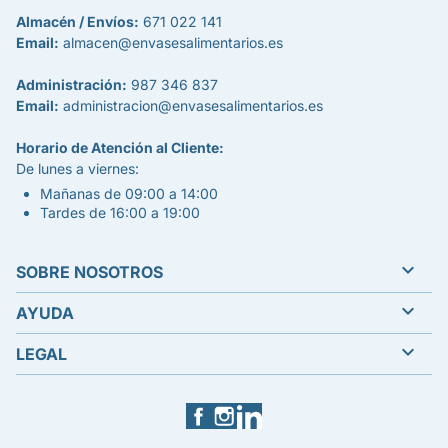
Almacén / Envíos:
671 022 141
Email:
almacen@envasesalimentarios.es
Administración:
987 346 837
Email:
administracion@envasesalimentarios.es
Horario de Atención al Cliente:
De lunes a viernes:
Mañanas de 09:00 a 14:00
Tardes de 16:00 a 19:00

SOBRE NOSOTROS

AYUDA

LEGAL
Facebook
Instagram
LinkedIn