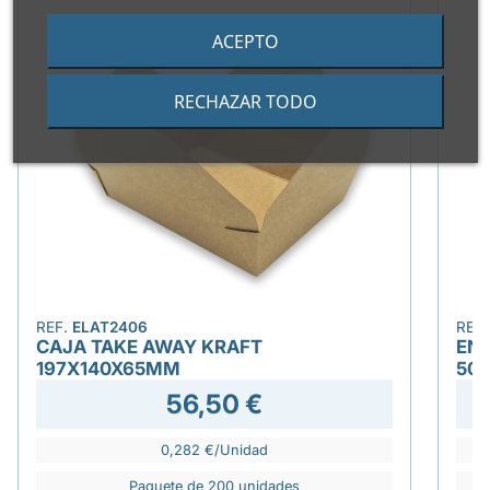
ACEPTO
RECHAZAR TODO
REF.
ELAT2406
REF
CAJA TAKE AWAY KRAFT
EN
197X140X65MM
500
56,50 €
0,282 €/Unidad
Paquete de 200 unidades