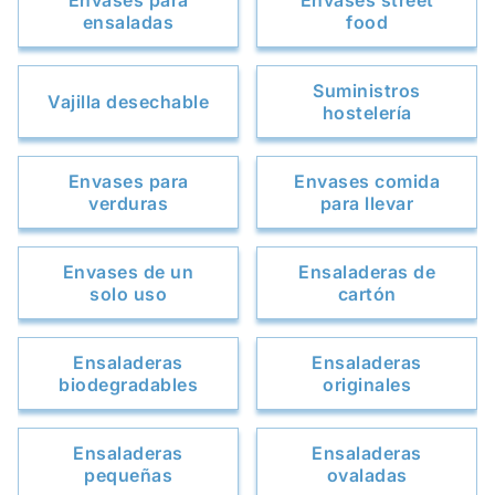
Envases para
Envases street
ensaladas
food
Suministros
Vajilla desechable
hostelería
Envases para
Envases comida
verduras
para llevar
Envases de un
Ensaladeras de
solo uso
cartón
Ensaladeras
Ensaladeras
biodegradables
originales
Ensaladeras
Ensaladeras
pequeñas
ovaladas