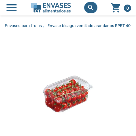




0
Envases para frutas
Envase bisagra ventilado arandanos RPET 40