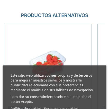
PRODUCTOS ALTERNATIVOS
Este sitio web utiliza cookies propias y de terceros
para mejorar nuestros servicios y mostrarle
publicidad relacionada con sus preferencias
mediante el análisis de sus hábitos de navegación.
Para dar su consentimiento sobre su uso pulse el
botón Acepto.
REF.
ELAV2013
REF
Política de cookies
Personalizar cookies