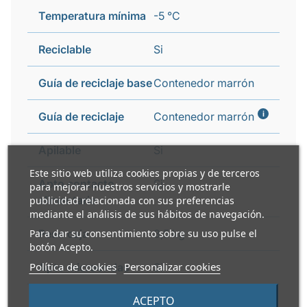
Temperatura mínima
-5 °C
Reciclable
Si
Guía de reciclaje base
Contenedor marrón
i
Guía de reciclaje
Contenedor marrón
Apilable
Si
Este sitio web utiliza cookies propias y de terceros
Apto contacto
Si
para mejorar nuestros servicios y mostrarle
alimentario
publicidad relacionada con sus preferencias
mediante el análisis de sus hábitos de navegación.
Para dar su consentimiento sobre su uso pulse el
Peso caja
3,5 kg
botón Acepto.
Política de cookies
Personalizar cookies
Apto microondas
Si
ACEPTO
Apto horno
Si