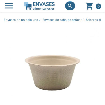




0
Envases de un solo uso
Envases de caña de azúcar
Salseros de 