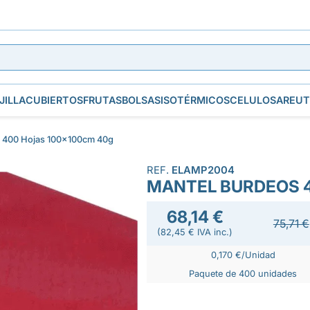
JILLA
CUBIERTOS
FRUTAS
BOLSAS
ISOTÉRMICOS
CELULOSA
REUT
 400 Hojas 100x100cm 40g
REF.
ELAMP2004
MANTEL BURDEOS 
68,14 €
75,71 €
(82,45 € IVA inc.)
0,170 €/Unidad
Paquete de 400 unidades