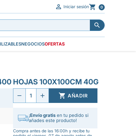


Iniciar sesión
0


ILIZABLES
NEGOCIOS
OFERTAS
400 HOJAS 100X100CM 40G

AÑADIR
¡
Envío gratis
en tu pedido si
añades este producto!
Compra antes de las 16:00h y recibe tu
pedido el viernes, 07 de agosto antes de