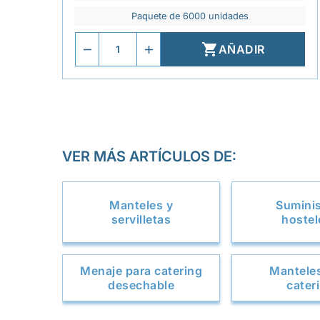
Paquete de 6000 unidades

AÑADIR
VER MÁS ARTÍCULOS DE:
Manteles y
Sumini
servilletas
hostel
Menaje para catering
Mantele
desechable
cater