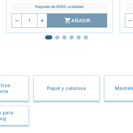
Paquete de 6000 unidades

AÑADIR
stros
Papel y celulosa
Mantel
ería
s para
ing