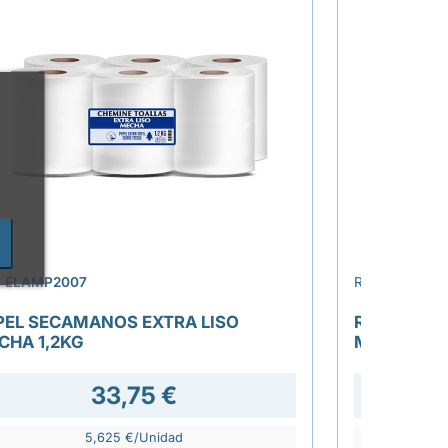
›
.
ELAMP2007
REF.
ELAMP2
PEL SECAMANOS EXTRA LISO
ROLLO MAN
CHA 1,2KG
METROS 4
33,75 €
72,0
5,625 €/Unidad