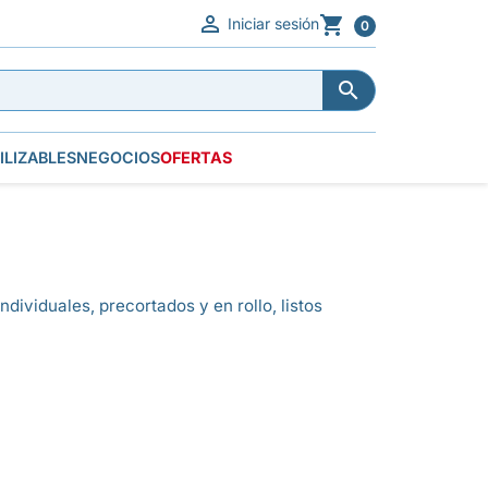


Iniciar sesión
0


ILIZABLES
NEGOCIOS
OFERTAS
dividuales, precortados y en rollo, listos