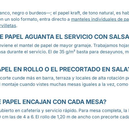
nco, negro o burdeos—; el papel kraft, de tono natural, es hab
en un solo formato, entra directo a
manteles individuales de pa
villetas
.
 PAPEL AGUANTA EL SERVICIO CON SALSA
conviene el mantel de papel de mayor gramaje. Trabajamos hojas
asa durante el servicio. El de 35 g/m² basta para desayunos, 
APEL EN ROLLO O EL PRECORTADO EN SALA
corte cunde más en barra, terraza y locales de alta rotación 
l montaje cuando vistes muchas mesas iguales a la vez, como
E PAPEL ENCAJAN CON CADA MESA?
cubierto en cafetería y servicio rápido. Para mesa completa, 
cm las de 4 a 6. El rollo de 1,20 m de ancho con precorte cad