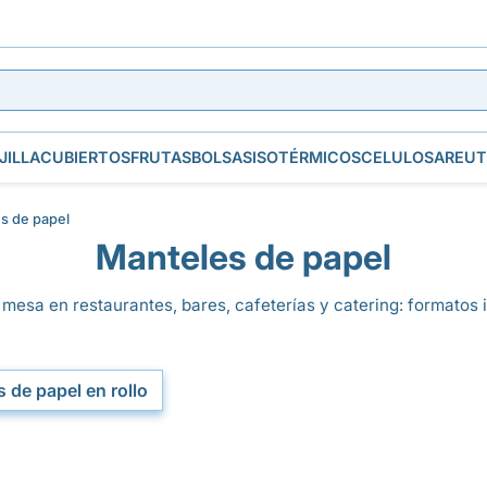
JILLA
CUBIERTOS
FRUTAS
BOLSAS
ISOTÉRMICOS
CELULOSA
REUT
s de papel
Manteles de papel
esa en restaurantes, bares, cafeterías y catering: formatos in
 de papel en rollo