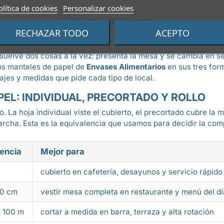
olítica de cookies
Personalizar cookies

1
2
Siguiente
RECHAZAR TODO
ACEPTO
 resuelve dos cosas a la vez: presenta la mesa y se cambia en 
los manteles de papel de
Envases Alimentarios
en sus tres form
ajes y medidas que pide cada tipo de local.
EL: INDIVIDUAL, PRECORTADO Y ROLLO
. La hoja individual viste el cubierto, el precortado cubre la 
archa. Esta es la equivalencia que usamos para decidir la com
encia
Mejor para
cubierto en cafetería, desayunos y servicio rápido
20 cm
vestir mesa completa en restaurante y menú del dí
× 100 m
cortar a medida en barra, terraza y alta rotación