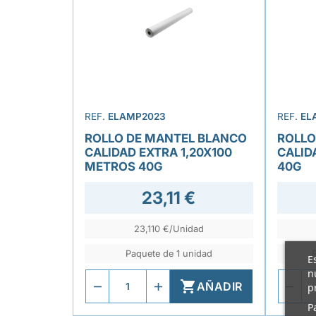
REF.
ELAMP2023
REF.
EL
ROLLO DE MANTEL BLANCO
ROLLO
CALIDAD EXTRA 1,20X100
CALID
METROS 40G
40G
23,11 €
23,110 €/Unidad
Paquete de 1 unidad
E
n

AÑADIR
p
P