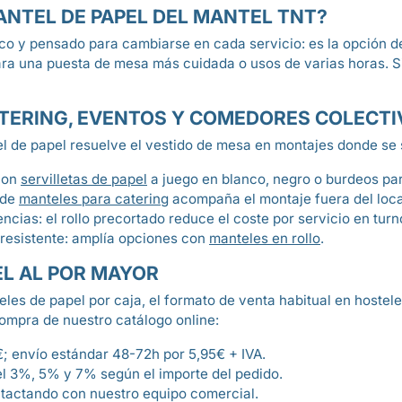
MANTEL DE PAPEL DEL MANTEL TNT?
o y pensado para cambiarse en cada servicio: es la opción de a
, para una puesta de mesa más cuidada o usos de varias horas. 
ATERING, EVENTOS Y COMEDORES COLECTI
tel de papel resuelve el vestido de mesa en montajes donde se
 con
servilletas de papel
a juego en blanco, negro o burdeos pa
 de
manteles para catering
acompaña el montaje fuera del loca
cias: el rollo precortado reduce el coste por servicio en turno
 resistente: amplía opciones con
manteles en rollo
.
L AL POR MAYOR
es de papel por caja, el formato de venta habitual en hostel
compra de nuestro catálogo online:
€; envío estándar 48-72h por 5,95€ + IVA.
l 3%, 5% y 7% según el importe del pedido.
tactando con nuestro equipo comercial.