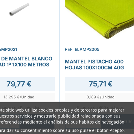
AMP2021
REF.
ELAMP2005
 DE MANTEL BLANCO
MANTEL PISTACHO 400
AD 1ª 1X100 METROS
HOJAS 100X100CM 40G
79,77 €
75,71 €
13,295 €/Unidad
0,189 €/Unidad
Paquete de 6 unidades
Paquete de 400 unidades
ste sitio web utiliza cookies propias y de terceros para mejorar
uestros servicios y mostrarle publicidad relacionada con sus


AÑADIR
AÑADIR
referencias mediante el análisis de sus hábitos de navegación.
ara dar su consentimiento sobre su uso pulse el botón Acepto.