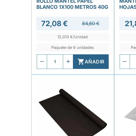
ROLLO MANTEL PAPEL
MANTE
BLANCO 1X100 METROS 40G
HOJAS
72,08 €
21,
84,80 €
12,013 €/Unidad
Paquete de 6 unidades
Pa

AÑADIR