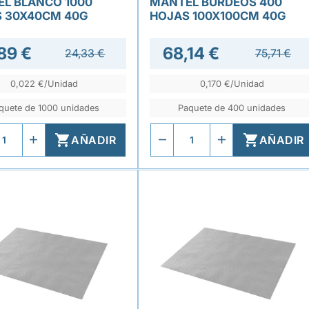
L BLANCO 1000
MANTEL BURDEOS 400
 30X40CM 40G
HOJAS 100X100CM 40G
89 €
68,14 €
24,33 €
75,71 €
0,022 €/Unidad
0,170 €/Unidad
quete de 1000 unidades
Paquete de 400 unidades


AÑADIR
AÑADIR