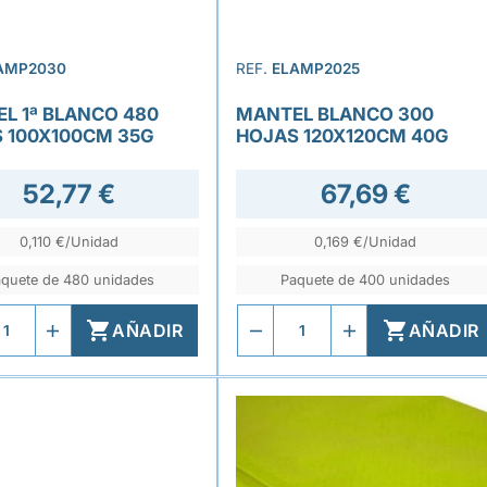
AMP2030
REF.
ELAMP2025
L 1ª BLANCO 480
MANTEL BLANCO 300
 100X100CM 35G
HOJAS 120X120CM 40G
52,77 €
67,69 €
0,110 €/Unidad
0,169 €/Unidad
quete de 480 unidades
Paquete de 400 unidades


AÑADIR
AÑADIR