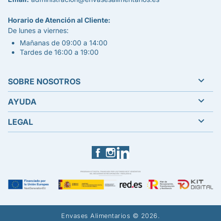
Horario de Atención al Cliente:
De lunes a viernes:
Mañanas de 09:00 a 14:00
Tardes de 16:00 a 19:00

SOBRE NOSOTROS

AYUDA

LEGAL
Facebook
Instagram
LinkedIn
Envases Alimentarios © 2026.