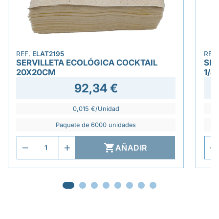
REF.
ELAT2195
REF
SERVILLETA ECOLÓGICA COCKTAIL
SER
20X20CM
1/4
92,34 €
0,015 €/Unidad
Paquete de 6000 unidades

AÑADIR