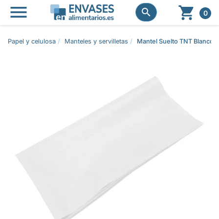




0
Papel y celulosa
Manteles y servilletas
Mantel Suelto TNT Blanco