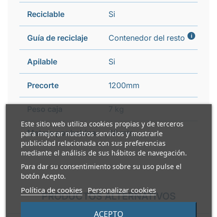
Reciclable
Si
i
Guía de reciclaje
Contenedor del resto
Apilable
Si
Precorte
1200mm
Peso caja
7 kg
Este sitio web utiliza cookies propias y de terceros
Metros por bobina
48 mts
para mejorar nuestros servicios y mostrarle
publicidad relacionada con sus preferencias
mediante el análisis de sus hábitos de navegación.
Para dar su consentimiento sobre su uso pulse el
botón Acepto.
Política de cookies
Personalizar cookies
PRODUCTOS ALTERNATIVOS
ACEPTO