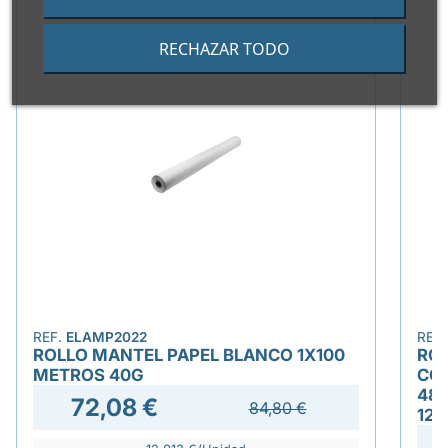
RECHAZAR TODO
REF.
ELAMP2022
REF
ROLLO MANTEL PAPEL BLANCO 1X100
RO
METROS 40G
CO
48
72,08 €
84,80 €
12