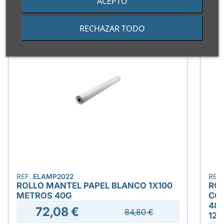
ACEPTO
RECHAZAR TODO
REF.
ELAMP2022
REF
ROLLO MANTEL PAPEL BLANCO 1X100
RO
METROS 40G
CO
48
72,08 €
84,80 €
12