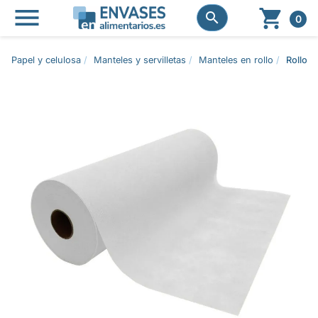




0
Papel y celulosa
Manteles y servilletas
Manteles en rollo
Rollo 