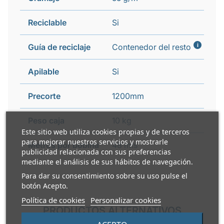
Reciclable
Si
i
Guía de reciclaje
Contenedor del resto
Apilable
Si
Precorte
1200mm
Peso caja
10 kg
Este sitio web utiliza cookies propias y de terceros
para mejorar nuestros servicios y mostrarle
Metros por bobina
48 mts
publicidad relacionada con sus preferencias
mediante el análisis de sus hábitos de navegación.
Para dar su consentimiento sobre su uso pulse el
botón Acepto.
Política de cookies
Personalizar cookies
PRODUCTOS ALTERNATIVOS