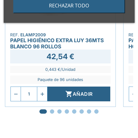
RECHAZAR TODO
REF.
ELAMP2009
REF
PAPEL HIGIÉNICO EXTRA LUY 36MTS
PAP
BLANCO 96 ROLLOS
HO
42,54 €
0,443 €/Unidad
Paquete de 96 unidades

AÑADIR