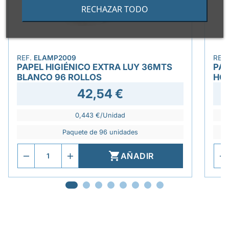
RECHAZAR TODO
REF.
ELAMP2009
REF
PAPEL HIGIÉNICO EXTRA LUY 36MTS
PAP
BLANCO 96 ROLLOS
HO
42,54 €
0,443 €/Unidad
Paquete de 96 unidades

AÑADIR