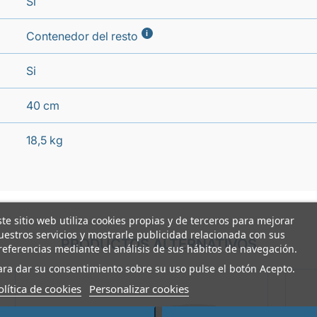
Si
i
Contenedor del resto
Si
40 cm
18,5 kg
ste sitio web utiliza cookies propias y de terceros para mejorar
uestros servicios y mostrarle publicidad relacionada con sus
PRODUCTOS ALTERNATIVOS
referencias mediante el análisis de sus hábitos de navegación.
ara dar su consentimiento sobre su uso pulse el botón Acepto.
olítica de cookies
Personalizar cookies