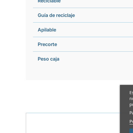
Reciclable
Guía de reciclaje
Apilable
Precorte
Peso caja
E
n
p
P
P