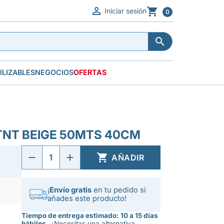


Iniciar sesión
0


ILIZABLES
NEGOCIOS
OFERTAS
TNT BEIGE 50MTS 40CM

AÑADIR
¡
Envío gratis
en tu pedido si
añades este producto!
Tiempo de entrega estimado: 10 a 15 días
hábiles.
¿Necesitas una alternativa