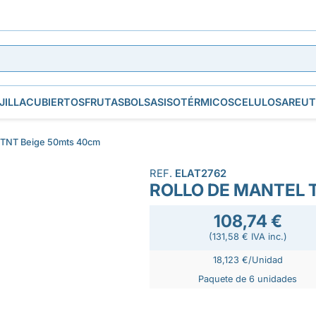
JILLA
CUBIERTOS
FRUTAS
BOLSAS
ISOTÉRMICOS
CELULOSA
REUT
l TNT Beige 50mts 40cm
REF.
ELAT2762
ROLLO DE MANTEL 
108,74 €
(131,58 € IVA inc.)
18,123 €/Unidad
Paquete de 6 unidades