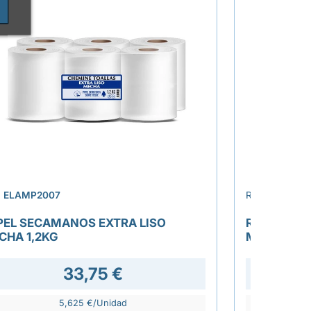
›
.
ELAMP2007
REF.
ELAMP2
PEL SECAMANOS EXTRA LISO
ROLLO MAN
CHA 1,2KG
METROS 4
33,75 €
72,0
5,625 €/Unidad