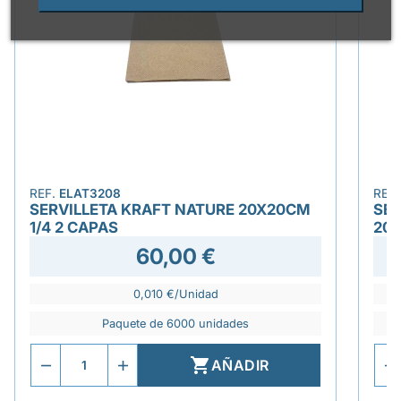
REF.
ELAT3208
REF
SERVILLETA KRAFT NATURE 20X20CM
SER
1/4 2 CAPAS
20
60,00 €
0,010 €/Unidad
Paquete de 6000 unidades

AÑADIR