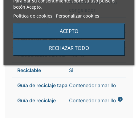
Para dar su consentimiento sobre su uso pulse el
Usos
Alimentos fríos, Apto
botón Acepto.
congelador
Política de cookies
Personalizar cookies
Transparencia
Ultra transparente
ACEPTO
Temperatura máxima
60 °C
RECHAZAR TODO
Temperatura mínima
-40 °C
Reciclable
Si
Guía de reciclaje tapa
Contenedor amarillo
i
Guía de reciclaje
Contenedor amarillo