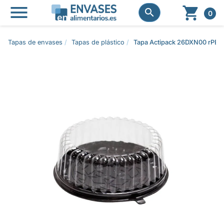




0
Tapas de envases
Tapas de plástico
Tapa Actipack 26DXN00 rPE