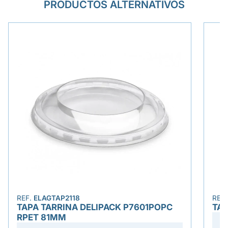
PRODUCTOS ALTERNATIVOS
REF.
ELAGTAP2118
REF
TAPA TARRINA DELIPACK P7601POPC
TA
RPET 81MM