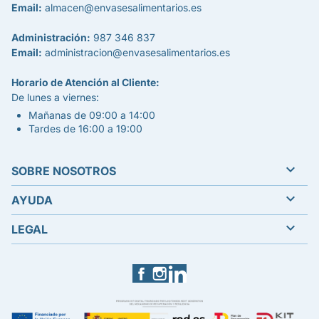
Email:
almacen@envasesalimentarios.es
Administración:
987 346 837
Email:
administracion@envasesalimentarios.es
Horario de Atención al Cliente:
De lunes a viernes:
Mañanas de 09:00 a 14:00
Tardes de 16:00 a 19:00

SOBRE NOSOTROS

AYUDA

LEGAL
Facebook
Instagram
LinkedIn