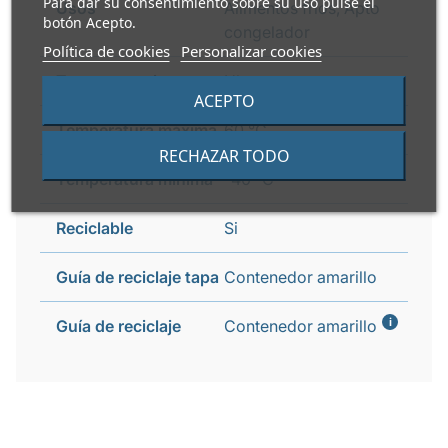
Para dar su consentimiento sobre su uso pulse el
Usos
Alimentos fríos, Apto
botón Acepto.
congelador
Política de cookies
Personalizar cookies
Transparencia
Ultra transparente
ACEPTO
Temperatura máxima
60 °C
RECHAZAR TODO
Temperatura mínima
-40 °C
Reciclable
Si
Guía de reciclaje tapa
Contenedor amarillo
i
Guía de reciclaje
Contenedor amarillo