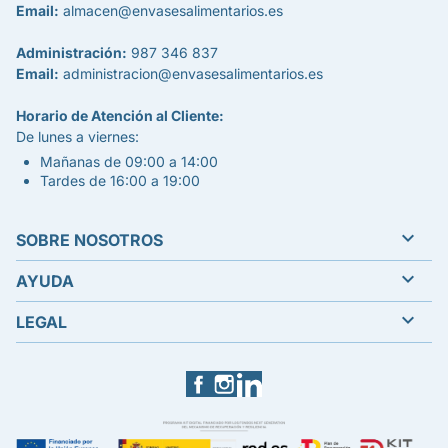
Email:
almacen@envasesalimentarios.es
Administración:
987 346 837
Email:
administracion@envasesalimentarios.es
Horario de Atención al Cliente:
De lunes a viernes:
Mañanas de 09:00 a 14:00
Tardes de 16:00 a 19:00

SOBRE NOSOTROS

AYUDA

LEGAL
Facebook
Instagram
LinkedIn