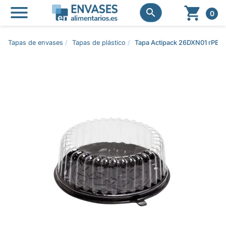




0
Tapas de envases
Tapas de plástico
Tapa Actipack 26DXN01 rPE