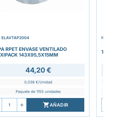
›
.
ELAVTAP2004
REF.
ELAGTA
PA RPET ENVASE VENTILADO
TAPA COO
XIPACK 143X95,5X15MM
44,20 €
0,038 €/Unidad
Paquete de 1155 unidades
P

AÑADIR