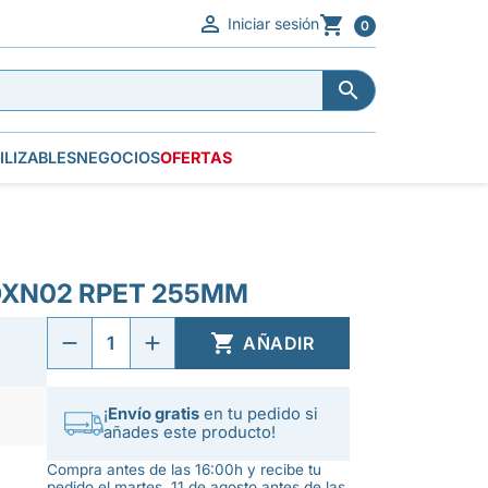


Iniciar sesión
0


ILIZABLES
NEGOCIOS
OFERTAS
DXN02 RPET 255MM

AÑADIR
¡
Envío gratis
en tu pedido si
añades este producto!
Compra antes de las 16:00h y recibe tu
pedido el martes, 11 de agosto antes de las