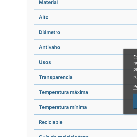
Material
Alto
Diámetro
Antivaho
E
Usos
n
p
Transparencia
P
P
Temperatura máxima
Temperatura mínima
Reciclable