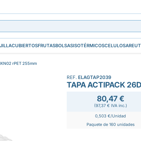
JILLA
CUBIERTOS
FRUTAS
BOLSAS
ISOTÉRMICOS
CELULOSA
REUT
6DXN02 rPET 255mm
REF.
ELAGTAP2039
TAPA ACTIPACK 26
80,47 €
(97,37 € IVA inc.)
0,503 €/Unidad
Paquete de 160 unidades