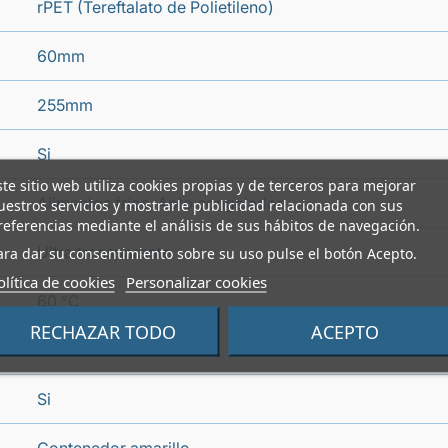
rPET (Tereftalato de Polietileno)
60mm
255mm
Si
ste sitio web utiliza cookies propias y de terceros para mejorar
Alimentos fríos, Apto congelador
uestros servicios y mostrarle publicidad relacionada con sus
referencias mediante el análisis de sus hábitos de navegación.
Ultra transparente
ara dar su consentimiento sobre su uso pulse el botón Acepto.
olítica de cookies
Personalizar cookies
60 °C
RECHAZAR TODO
ACEPTO
-40 °C
Si