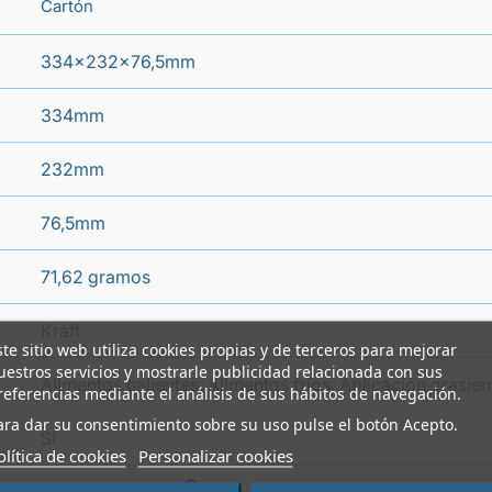
Cartón
334x232x76,5mm
334mm
232mm
76,5mm
71,62 gramos
Kraft
ste sitio web utiliza cookies propias y de terceros para mejorar
uestros servicios y mostrarle publicidad relacionada con sus
Alimentos calientes, Alimentos fríos, Aplicación grasie
referencias mediante el análisis de sus hábitos de navegación.
ara dar su consentimiento sobre su uso pulse el botón Acepto.
Si
olítica de cookies
Personalizar cookies
i