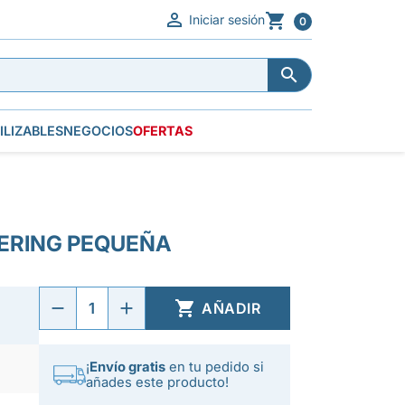


Iniciar sesión
0


ILIZABLES
NEGOCIOS
OFERTAS
ERING PEQUEÑA

AÑADIR
¡
Envío gratis
en tu pedido si
añades este producto!