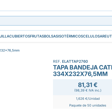
JILLA
CUBIERTOS
FRUTAS
BOLSAS
ISOTÉRMICOS
CELULOSA
REUT
x232x76,5mm
REF.
ELATTAP2760
TAPA BANDEJA CAT
334X232X76,5MM
81,31 €
(98,39 € IVA inc.)
1,626 €/Unidad
Paquete de 50 unidades