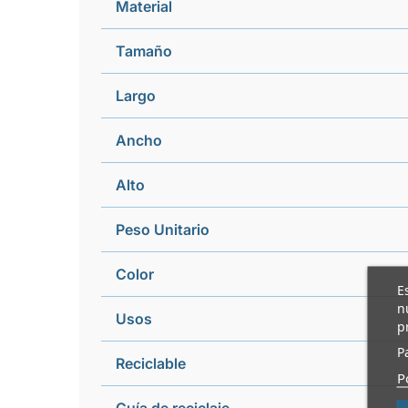
Material
Tamaño
Largo
Ancho
Alto
Peso Unitario
Color
E
n
Usos
p
P
Reciclable
P