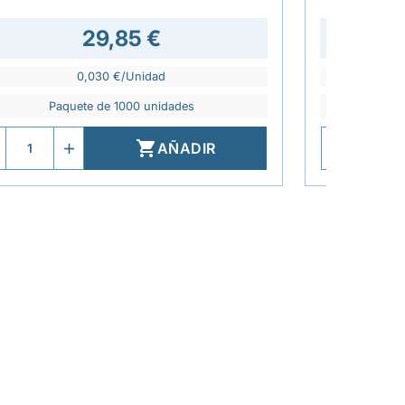
29,85 €
37,7
0,030 €/Unidad
Paquete de 1000 unidades
P

AÑADIR