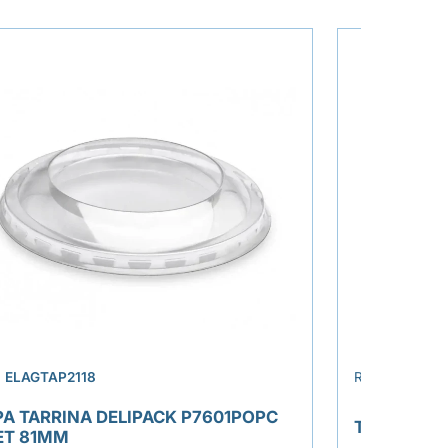
›
.
ELAGTAP2118
REF.
ELAGTA
PA TARRINA DELIPACK P7601POPC
TAPA COO
ET 81MM