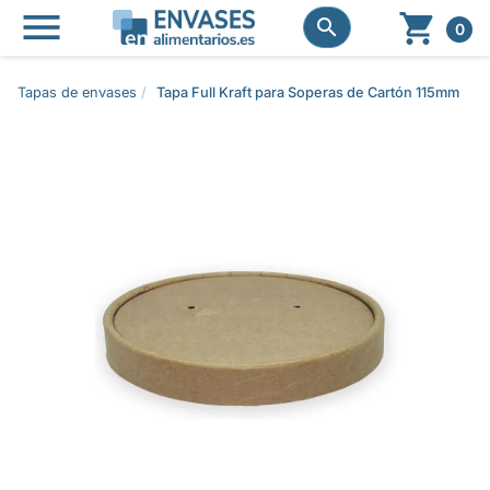




0
Tapas de envases
Tapa Full Kraft para Soperas de Cartón 115mm