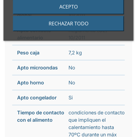
ACEPTO
Prueba de migración
Reglamento (UE)
global
10/2011
RECHAZAR TODO
Apto contacto
Reglamento (UE)
alimentario
10/2011
Peso caja
7,2 kg
Apto microondas
No
Apto horno
No
Apto congelador
Si
Tiempo de contacto
condiciones de contacto
con el alimento
que impliquen el
calentamiento hasta
70ºC durante un máx