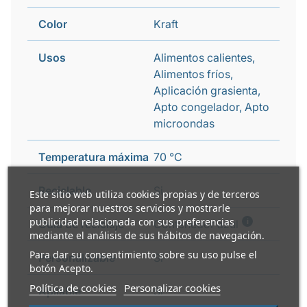
Color
Kraft
Usos
Alimentos calientes,
Alimentos fríos,
Aplicación grasienta,
Apto congelador, Apto
microondas
Temperatura máxima
70 °C
Reciclable
Si
Este sitio web utiliza cookies propias y de terceros
para mejorar nuestros servicios y mostrarle
publicidad relacionada con sus preferencias
i
Guía de reciclaje
Contenedor azul
mediante el análisis de sus hábitos de navegación.
Para dar su consentimiento sobre su uso pulse el
Personalizable
Si
botón Acepto.
Política de cookies
Personalizar cookies
Apilable
Si