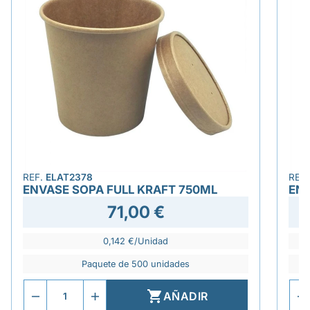
REF.
ELAT2378
REF
ENVASE SOPA FULL KRAFT 750ML
ENV
71,00 €
0,142 €/Unidad
Paquete de 500 unidades

AÑADIR