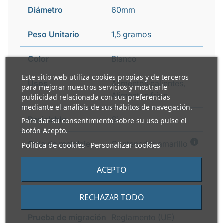
Diámetro
60mm
Peso Unitario
1,5 gramos
Color
Blanco
Este sitio web utiliza cookies propias y de terceros
Usos
Alimentos calientes,
para mejorar nuestros servicios y mostrarle
Alimentos fríos
publicidad relacionada con sus preferencias
mediante el análisis de sus hábitos de navegación.
Reciclable
Si
Para dar su consentimiento sobre su uso pulse el
botón Acepto.
i
Guía de reciclaje
Contenedor amarillo
Política de cookies
Personalizar cookies
Tipo
Tapa Travel
ACEPTO
Apilable
Si
RECHAZAR TODO
Prueba de migración
Reglamento (UE)