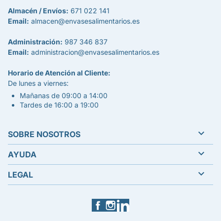
Almacén / Envíos:
671 022 141
Email:
almacen@envasesalimentarios.es
Administración:
987 346 837
Email:
administracion@envasesalimentarios.es
Horario de Atención al Cliente:
De lunes a viernes:
Mañanas de 09:00 a 14:00
Tardes de 16:00 a 19:00

SOBRE NOSOTROS

AYUDA

LEGAL
Facebook
Instagram
LinkedIn