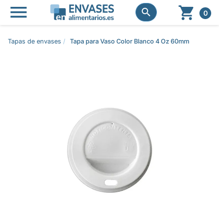




0
Tapas de envases
Tapa para Vaso Color Blanco 4 Oz 60mm