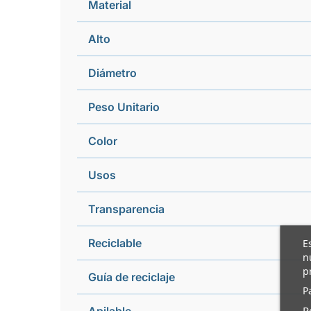
Material
Alto
Diámetro
Peso Unitario
Color
Usos
Transparencia
Reciclable
E
n
p
Guía de reciclaje
P
P