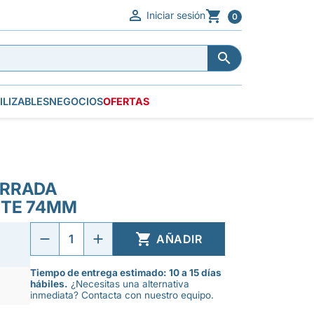


Iniciar sesión
0


ILIZABLES
NEGOCIOS
OFERTAS
ERRADA
TE 74MM

AÑADIR
Tiempo de entrega estimado: 10 a 15 días
hábiles.
¿Necesitas una alternativa
inmediata? Contacta con nuestro equipo.