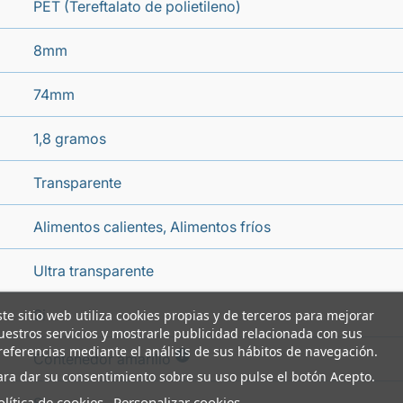
PET (Tereftalato de polietileno)
8mm
74mm
1,8 gramos
Transparente
Alimentos calientes, Alimentos fríos
Ultra transparente
Si
ste sitio web utiliza cookies propias y de terceros para mejorar
uestros servicios y mostrarle publicidad relacionada con sus
referencias mediante el análisis de sus hábitos de navegación.
i
Contenedor amarillo
ara dar su consentimiento sobre su uso pulse el botón Acepto.
olítica de cookies
Personalizar cookies