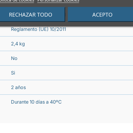
Si
RECHAZAR TODO
ACEPTO
Reglamento (UE) 10/2011
Reglamento (UE) 10/2011
2,4 kg
No
Si
2 años
Durante 10 días a 40ºC