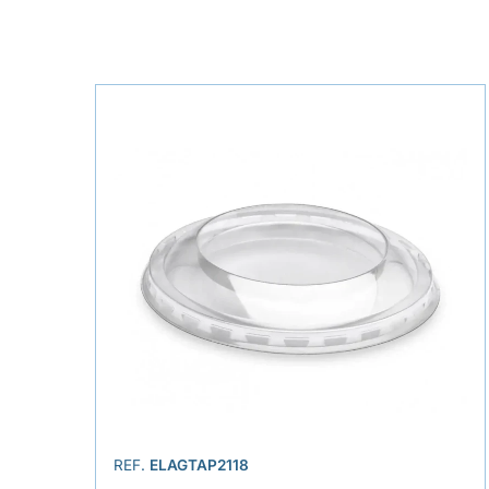
REF.
ELAGTAP2118