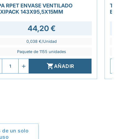
PA RPET ENVASE VENTILADO
TAPA PET 
XIPACK 143X95,5X15MM
ENSALADER
44,20 €
0,038 €/Unidad
Paquete de 1155 unidades
P

AÑADIR
 de un solo
uso