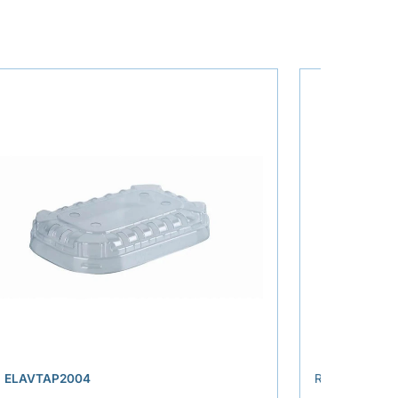
›
.
ELAVTAP2004
REF.
ELATTA