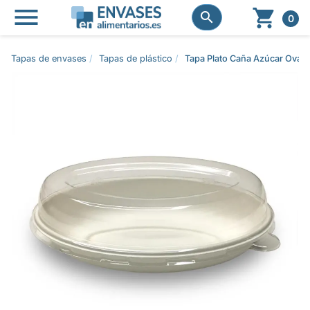




0
Tapas de envases
Tapas de plástico
Tapa Plato Caña Azúcar Oval