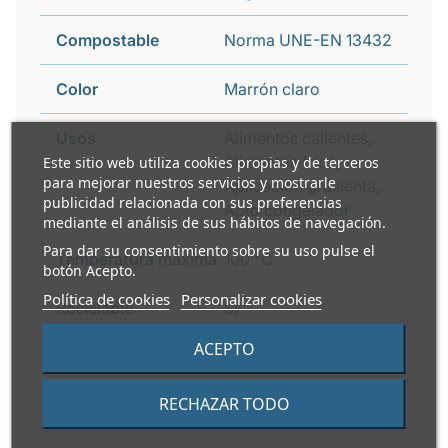
Compostable
Norma UNE-EN 13432
Color
Marrón claro
Usos
Alimentos calientes,
Alimentos fríos,
Este sitio web utiliza cookies propias y de terceros
para mejorar nuestros servicios y mostrarle
Aplicación grasienta,
publicidad relacionada con sus preferencias
Apto congelador
mediante el análisis de sus hábitos de navegación.
Para dar su consentimiento sobre su uso pulse el
Temperatura máxima
100 °C
botón Acepto.
Política de cookies
Personalizar cookies
Reciclable
Si
ACEPTO
Guía de reciclaje tapa
Contenedor amarillo
RECHAZAR TODO
i
Guía de reciclaje
Contenedor amarillo