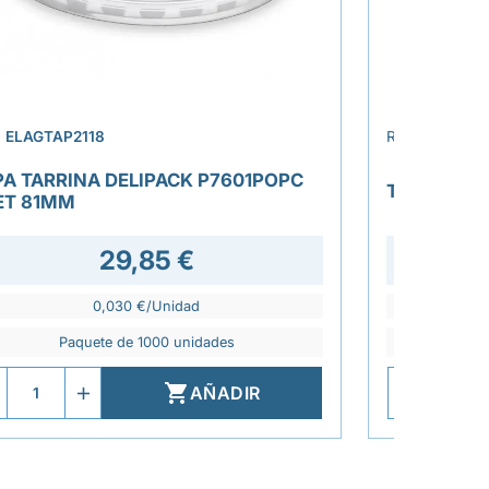
›
.
ELAGTAP2118
REF.
ELAGTA
PA TARRINA DELIPACK P7601POPC
TAPA COO
ET 81MM
29,85 €
37,7
0,030 €/Unidad
Paquete de 1000 unidades
P

AÑADIR