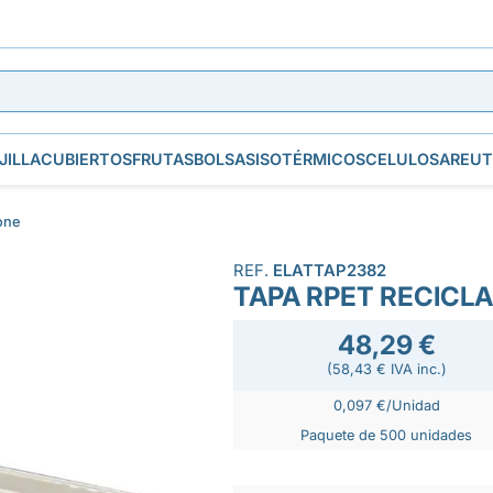
JILLA
CUBIERTOS
FRUTAS
BOLSAS
ISOTÉRMICOS
CELULOSA
REUT
one
REF.
ELATTAP2382
TAPA RPET RECICL
48,29 €
(58,43 € IVA inc.)
0,097 €/Unidad
Paquete de 500 unidades