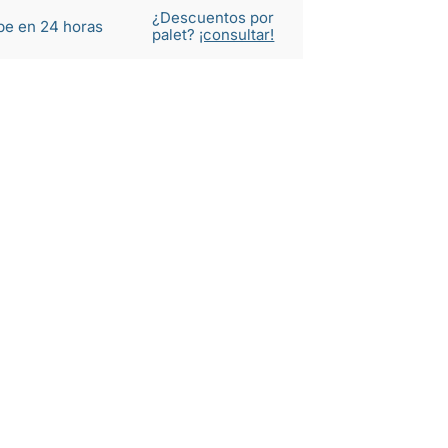
¿Descuentos por
be en 24 horas
palet?
¡consultar!