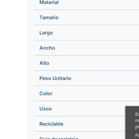
Material
Tamaño
Largo
Ancho
Alto
Peso Unitario
Color
Usos
E
n
Reciclable
p
P