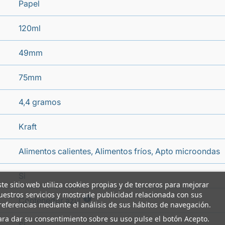
Papel
120ml
49mm
75mm
4,4 gramos
Kraft
Alimentos calientes, Alimentos fríos, Apto microondas
Si
ste sitio web utiliza cookies propias y de terceros para mejorar
uestros servicios y mostrarle publicidad relacionada con sus
i
Contenedor azul
referencias mediante el análisis de sus hábitos de navegación.
ara dar su consentimiento sobre su uso pulse el botón Acepto.