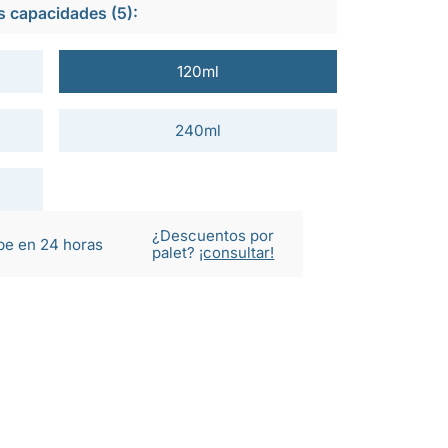
s capacidades (5):
120ml
240ml
¿Descuentos por
be en 24 horas
palet?
¡consultar!