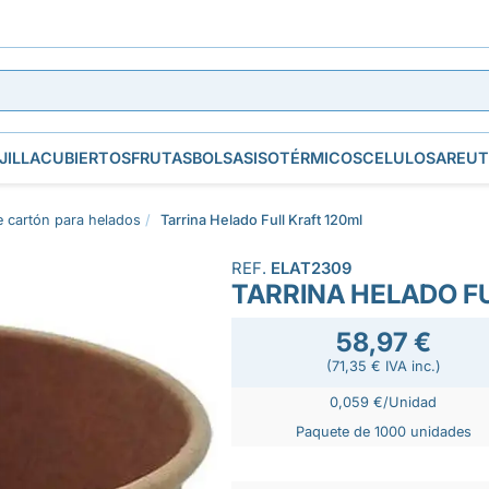
JILLA
CUBIERTOS
FRUTAS
BOLSAS
ISOTÉRMICOS
CELULOSA
REUT
e cartón para helados
Tarrina Helado Full Kraft 120ml
REF.
ELAT2309
TARRINA HELADO F
58,97 €
(71,35 € IVA inc.)
0,059 €/Unidad
Paquete de 1000 unidades