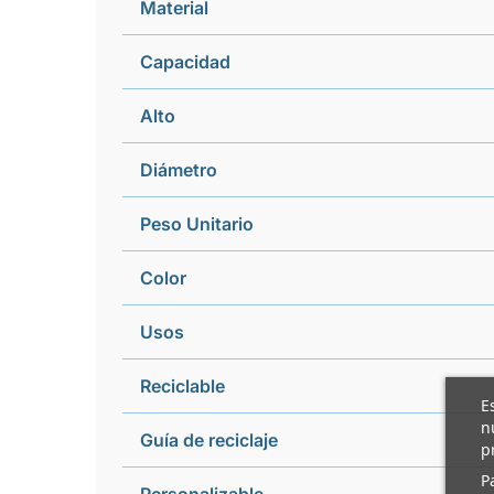
Material
Capacidad
Alto
Diámetro
Peso Unitario
Color
Usos
Reciclable
E
n
Guía de reciclaje
p
P