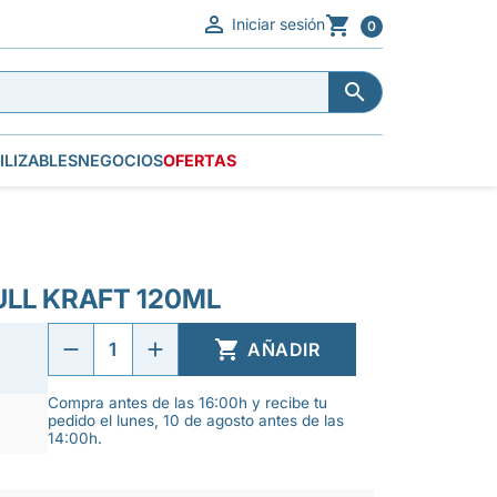


Iniciar sesión
0


ILIZABLES
NEGOCIOS
OFERTAS
ULL KRAFT 120ML

AÑADIR
Compra antes de las 16:00h y recibe tu
pedido el lunes, 10 de agosto antes de las
14:00h.