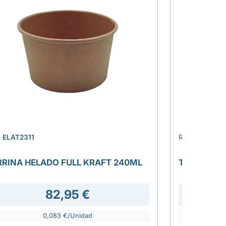
›
.
ELAT2311
REF.
ELAT231
RRINA HELADO FULL KRAFT 240ML
TARRINA H
82,95 €
0,083 €/Unidad