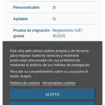
Personalizable
Si
Apilable
Si
Prueba de migración
Reglamento (UE)
global
10/2011
Diámetro superior
105mm
Este sitio web utiliza cookies propias y de terceros
para mejorar nuestros servicios y mostrarle
Diámetro fondo
86mm
publicidad relacionada con sus preferencias
mediante el análisis de sus hábitos de navegación.
Apto contacto
Reglamento (UE)
Para dar su consentimiento sobre su uso pulse el
alimentario
10/2011
botón Acepto.
Política de cookies
Personalizar cookies
Peso caja
8 kg
ACEPTO
Apto microondas
No