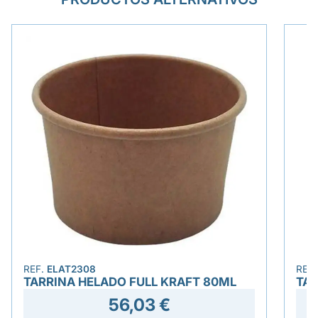
REF.
ELAT2308
REF
TARRINA HELADO FULL KRAFT 80ML
TAR
56,03 €