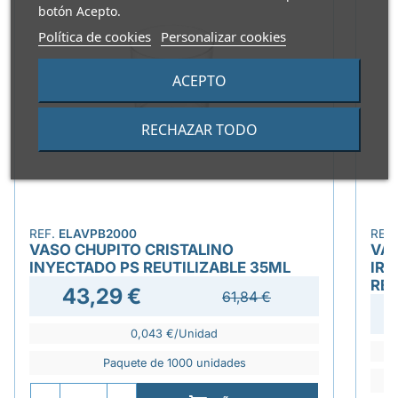
botón Acepto.
Política de cookies
Personalizar cookies
ACEPTO
RECHAZAR TODO
REF.
ELAVPB2000
REF
VASO CHUPITO CRISTALINO
VAS
INYECTADO PS REUTILIZABLE 35ML
IRR
REU
43,29 €
61,84 €
0,043 €/Unidad
Paquete de 1000 unidades