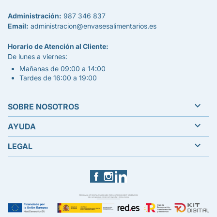
Administración:
987 346 837
Email:
administracion@envasesalimentarios.es
Horario de Atención al Cliente:
De lunes a viernes:
Mañanas de 09:00 a 14:00
Tardes de 16:00 a 19:00

SOBRE NOSOTROS

AYUDA

LEGAL
Facebook
Instagram
LinkedIn