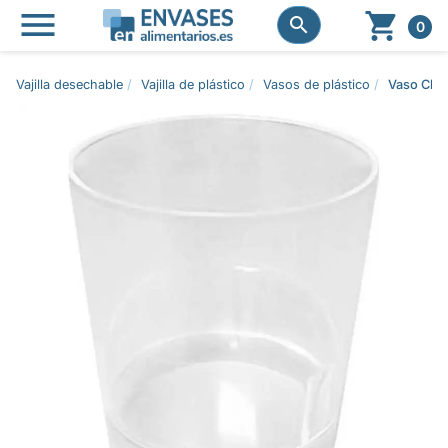




0
Vajilla desechable
Vajilla de plástico
Vasos de plástico
Vaso Chup