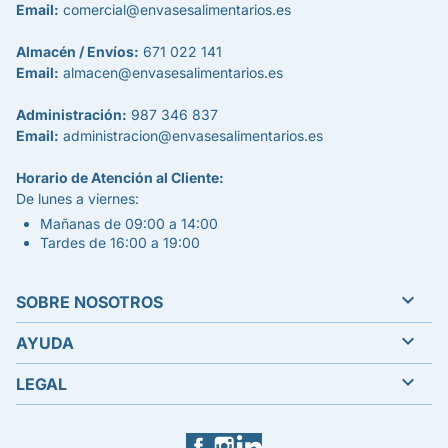
Email:
comercial@envasesalimentarios.es
Almacén / Envíos:
671 022 141
Email:
almacen@envasesalimentarios.es
Administración:
987 346 837
Email:
administracion@envasesalimentarios.es
Horario de Atención al Cliente:
De lunes a viernes:
Mañanas de 09:00 a 14:00
Tardes de 16:00 a 19:00

SOBRE NOSOTROS

AYUDA

LEGAL
Facebook
Instagram
LinkedIn