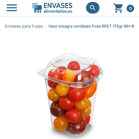




0
Envases para frutas
Vaso bisagra ventilado fruta RPET 175gr 96x9