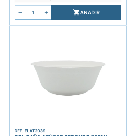

AÑADIR
REF.
ELAT2039