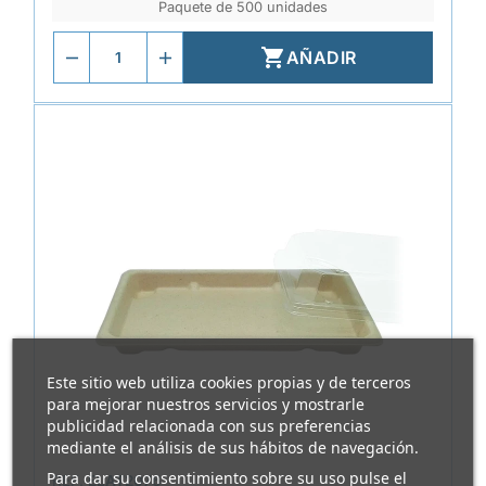
Paquete de 500 unidades

AÑADIR
Este sitio web utiliza cookies propias y de terceros
para mejorar nuestros servicios y mostrarle
publicidad relacionada con sus preferencias
mediante el análisis de sus hábitos de navegación.
Para dar su consentimiento sobre su uso pulse el
REF.
ELAT2076