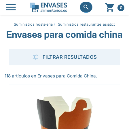




0
Suministros hostelería
Suministros restaurantes asiáticos
Env
Envases para comida china

FILTRAR RESULTADOS
118 artículos en Envases para Comida China.