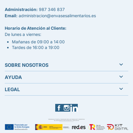
Administración:
987 346 837
Email:
administracion@envasesalimentarios.es
Horario de Atención al Cliente:
De lunes a viernes:
Mañanas de 09:00 a 14:00
Tardes de 16:00 a 19:00

SOBRE NOSOTROS

AYUDA

LEGAL
Facebook
Instagram
LinkedIn