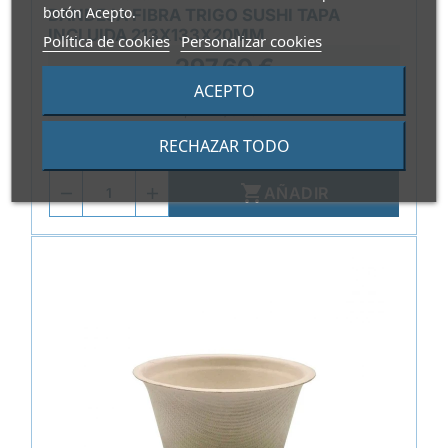
botón Acepto.
BANDEJA FIBRA TRIGO SUSHI TAPA
INCLUIDA 213X133X20MM
Política de cookies
Personalizar cookies
297,60 €
ACEPTO
0,372 €/Unidad
RECHAZAR TODO
Paquete de 800 unidades

AÑADIR