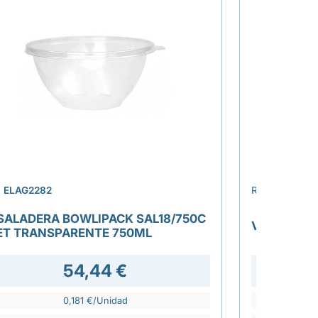
›
.
ELAG2282
REF.
ELAT227
SALADERA BOWLIPACK SAL18/750C
VASO CAR
ET TRANSPARENTE 750ML
54,44 €
0,181 €/Unidad