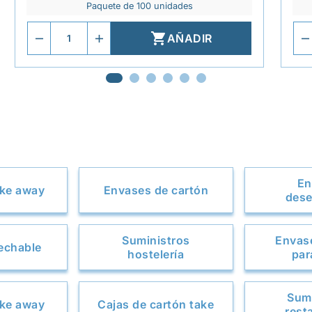
Paquete de 100 unidades

AÑADIR
En
ake away
Envases de cartón
dese
Suministros
Envas
sechable
hostelería
par
Sumi
ake away
Cajas de cartón take
rest