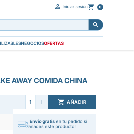


Iniciar sesión
0


ILIZABLES
NEGOCIOS
OFERTAS
KE AWAY COMIDA CHINA

AÑADIR
¡
Envío gratis
en tu pedido si
añades este producto!