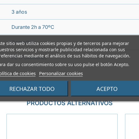
3 años
Durante 2h a 70ºC
Consultar
ste sitio web utiliza cookies propias y de terceros para mejorar
uestros servicios y mostrarle publicidad relacionada con sus
referencias mediante el análisis de sus hábitos de navegación.
PE (Polietileno)
ara dar su consentimiento sobre su uso pulse el botón Acepto.
olítica de cookies
Personalizar cookies
RECHAZAR TODO
ACEPTO
PRODUCTOS ALTERNATIVOS