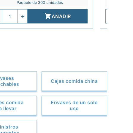
Paquete de 300 unidades
P

AÑADIR
vases
Cajas comida china
chables
es comida
Envases de un solo
a llevar
uso
nistros
aurantes