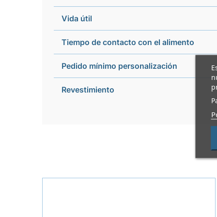
Vida útil
Tiempo de contacto con el alimento
Pedido mínimo personalización
E
n
p
Revestimiento
P
P