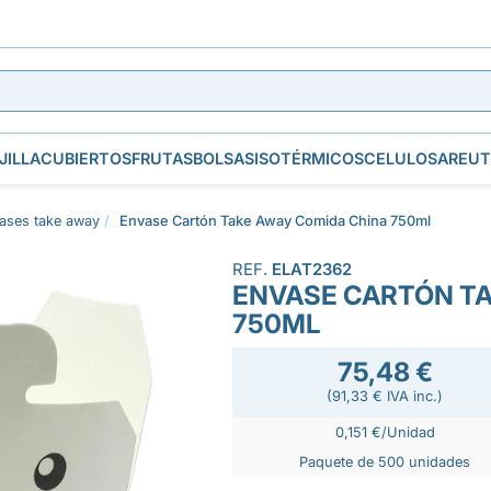
JILLA
CUBIERTOS
FRUTAS
BOLSAS
ISOTÉRMICOS
CELULOSA
REUT
ases take away
Envase Cartón Take Away Comida China 750ml
REF.
ELAT2362
ENVASE CARTÓN TA
750ML
75,48 €
(91,33 € IVA inc.)
0,151 €/Unidad
Paquete de 500 unidades