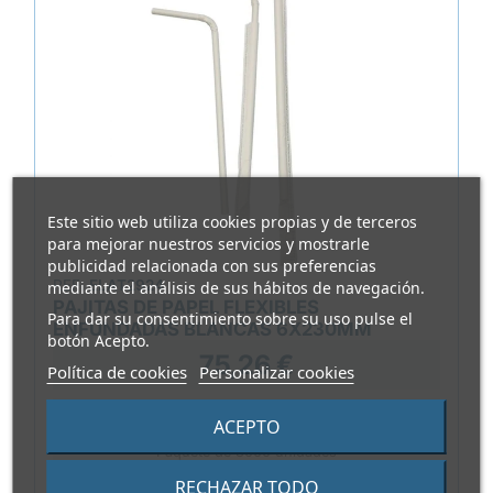
Este sitio web utiliza cookies propias y de terceros
para mejorar nuestros servicios y mostrarle
publicidad relacionada con sus preferencias
REF.
ELAT2924
mediante el análisis de sus hábitos de navegación.
PAJITAS DE PAPEL FLEXIBLES
Para dar su consentimiento sobre su uso pulse el
ENFUNDADAS BLANCAS 6X230MM
botón Acepto.
75,26 €
Política de cookies
Personalizar cookies
0,025 €/Unidad
ACEPTO
Paquete de 3000 unidades
RECHAZAR TODO