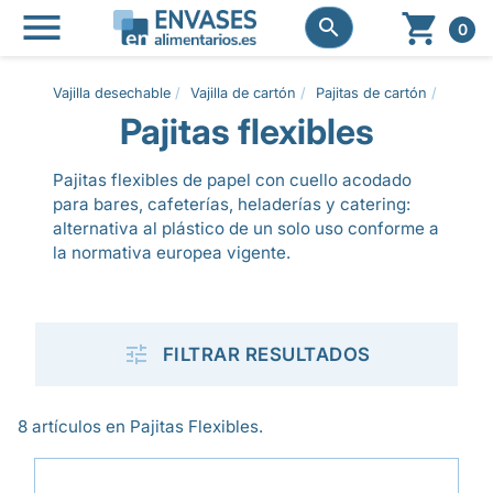




0
Vajilla desechable
Vajilla de cartón
Pajitas de cartón
Pajitas
Pajitas flexibles
Pajitas flexibles de papel con cuello acodado
para bares, cafeterías, heladerías y catering:
alternativa al plástico de un solo uso conforme a
la normativa europea vigente.

FILTRAR RESULTADOS
8 artículos en Pajitas Flexibles.