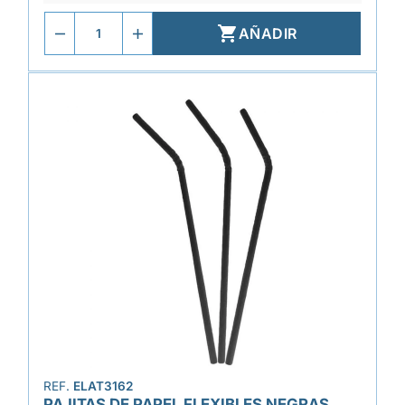

AÑADIR
REF.
ELAT3162
PAJITAS DE PAPEL FLEXIBLES NEGRAS