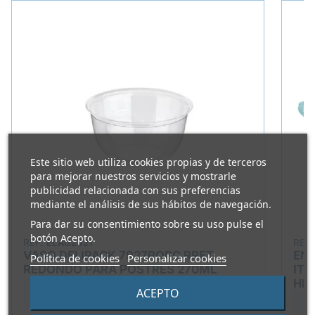
Este sitio web utiliza cookies propias y de terceros
para mejorar nuestros servicios y mostrarle
publicidad relacionada con sus preferencias
mediante el análisis de sus hábitos de navegación.
Para dar su consentimiento sobre su uso pulse el
botón Acepto.
REF.
ELAG2421
REF
VASO DELIPACK 7927POPC RPET
ENV
Política de cookies
Personalizar cookies
REDONDO PARA POSTRES 270ML
ITV
HE
65,75 €
73,05 €
ACEPTO