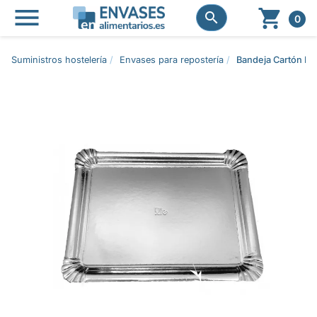




0
Suministros hostelería
Envases para repostería
Bandeja Cartón P