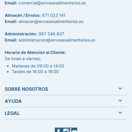
Email:
comercial@envasesalimentarios.es
Almacén / Envíos:
671 022 141
Email:
almacen@envasesalimentarios.es
Administración:
987 346 837
Email:
administracion@envasesalimentarios.es
Horario de Atención al Cliente:
De lunes a viernes:
Mañanas de 09:00 a 14:00
Tardes de 16:00 a 19:00

SOBRE NOSOTROS

AYUDA

LEGAL
Facebook
Instagram
LinkedIn