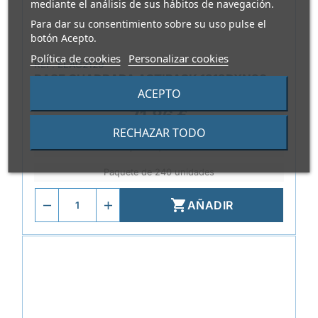
mediante el análisis de sus hábitos de navegación.
Para dar su consentimiento sobre su uso pulse el
botón Acepto.
Política de cookies
Personalizar cookies
REF.
ELAG2129
BASE CUADRADA ACTIPACK 1919DXN30
RPET NEGRA 190X190X20MM
ACEPTO
71,86 €
RECHAZAR TODO
0,299 €/Unidad
Paquete de 240 unidades

AÑADIR