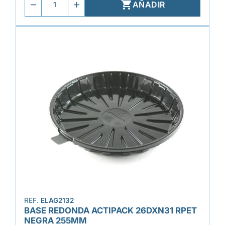

AÑADIR
REF.
ELAG2132
BASE REDONDA ACTIPACK 26DXN31 RPET
NEGRA 255MM