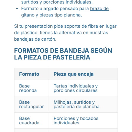
surtidos y porciones individuales.
Formato alargado pensado para
brazo de
gitano
y piezas tipo plancha.
Si tu presentación pide soporte de fibra en lugar
de plástico, tienes la alternativa en nuestras
bandejas de cartón
.
FORMATOS DE BANDEJA SEGÚN
LA PIEZA DE PASTELERÍA
Formato
Pieza que encaja
Det
Base
Tartas individuales y
Sopo
redonda
porciones circulares
Base
Milhojas, surtidos y
Apoy
rectangular
pastelería de plancha
most
Base
Porciones y bocados
For
cuadrada
individuales
vitr