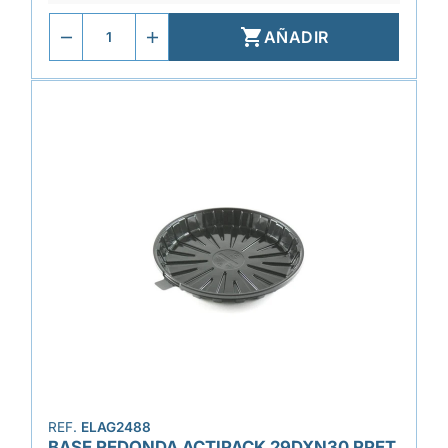

AÑADIR
REF.
ELAG2488
BASE REDONDA ACTIPACK 29DXN30 RPET