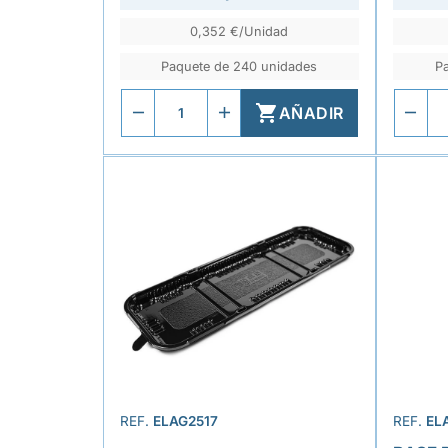
0,352 €/Unidad
Paquete de 240 unidades
P

AÑADIR
REF.
ELAG2517
REF.
EL