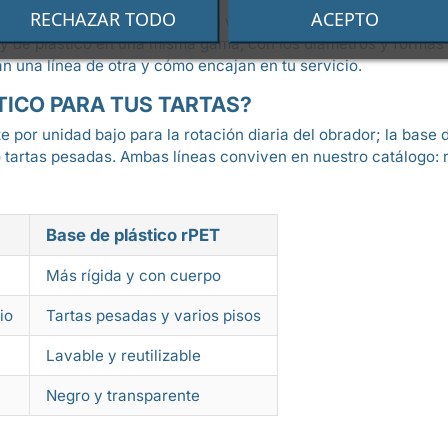
RECHAZAR TODO
ACEPTO
ondiciona su presentación en vitrina, su transporte al cliente 
y de plástico en una misma gama, con los diámetros y formas q
an una línea de otra y cómo encajan en tu servicio.
TICO PARA TUS TARTAS?
e por unidad bajo para la rotación diaria del obrador; la base 
o tartas pesadas. Ambas líneas conviven en nuestro catálogo: 
Base de plástico rPET
Más rígida y con cuerpo
io
Tartas pesadas y varios pisos
Lavable y reutilizable
Negro y transparente