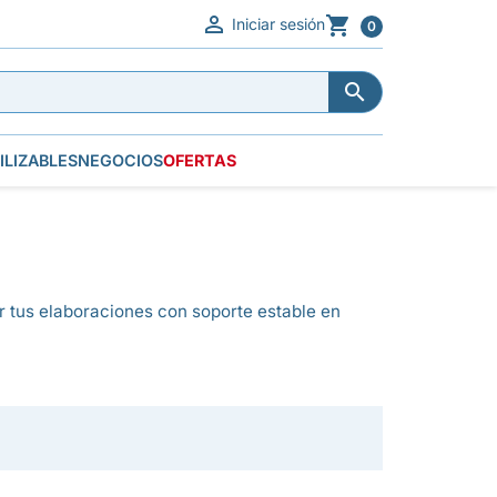


Iniciar sesión
0


ILIZABLES
NEGOCIOS
OFERTAS
r tus elaboraciones con soporte estable en