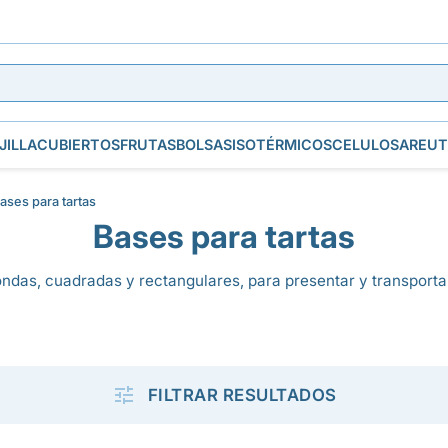
JILLA
CUBIERTOS
FRUTAS
BOLSAS
ISOTÉRMICOS
CELULOSA
REUT
ases para tartas
Bases para tartas
dondas, cuadradas y rectangulares, para presentar y transporta

FILTRAR RESULTADOS