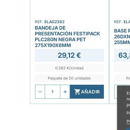
REF.
ELAG2382
REF.
EL
BANDEJA DE
BASE 
PRESENTACIÓN FESTIPACK
26DXN
PLC280N NEGRA PET
255M
275X190X8MM
29,12 €
63,
0,582 €/Unidad
Paquete de 50 unidades
P

AÑADIR
E
n
p
P
P