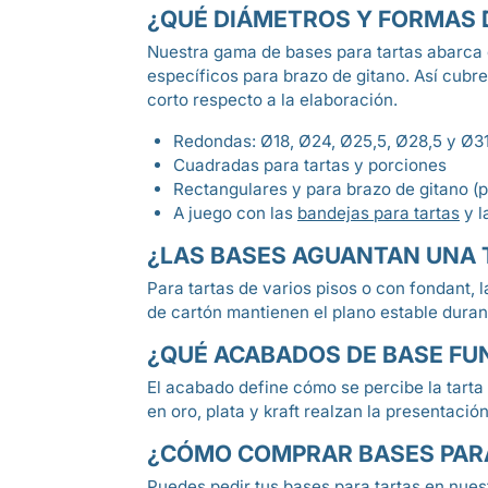
¿QUÉ DIÁMETROS Y FORMAS 
Nuestra gama de bases para tartas abarca
específicos para brazo de gitano. Así cubre
corto respecto a la elaboración.
Redondas: Ø18, Ø24, Ø25,5, Ø28,5 y Ø3
Cuadradas para tartas y porciones
Rectangulares y para brazo de gitano (p.
A juego con las
bandejas para tartas
y l
¿LAS BASES AGUANTAN UNA T
Para tartas de varios pisos o con fondant, l
de cartón mantienen el plano estable durante
¿QUÉ ACABADOS DE BASE FU
El acabado define cómo se percibe la tarta 
en oro, plata y kraft realzan la presentaci
¿CÓMO COMPRAR BASES PARA
Puedes pedir tus bases para tartas en nues