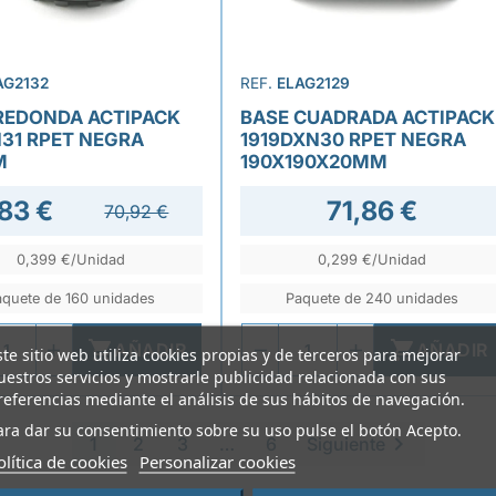
AG2132
REF.
ELAG2129
REDONDA ACTIPACK
BASE CUADRADA ACTIPACK
31 RPET NEGRA
1919DXN30 RPET NEGRA
M
190X190X20MM
83 €
71,86 €
70,92 €
0,399 €/Unidad
0,299 €/Unidad
aquete de 160 unidades
Paquete de 240 unidades


AÑADIR
AÑADIR
ste sitio web utiliza cookies propias y de terceros para mejorar
uestros servicios y mostrarle publicidad relacionada con sus
referencias mediante el análisis de sus hábitos de navegación.
ara dar su consentimiento sobre su uso pulse el botón Acepto.

1
2
3
…
6
Siguiente
olítica de cookies
Personalizar cookies