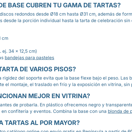
DE BASE CUBREN TU GAMA DE TARTAS?
 discos redondos desde Ø18 cm hasta Ø31 cm, además de form
s desde la porción individual hasta la tarta de celebración sin
1 cm
 ej. 34 x 12,5 cm)
as
bandejas para pasteles
ARTA DE VARIOS PISOS?
a rigidez del soporte evita que la base flexe bajo el peso. Las
 el montaje, el traslado en frío y la exposición en vitrina, sin
NCIONAN MEJOR EN VITRINA?
antes de probarla. En plástico ofrecemos negro y transparente,
ón en confitería y eventos. Combina la base con una
blonda de p
 TARTAS AL POR MAYOR?
tro catálogo online con envío gratis en Península a partir de