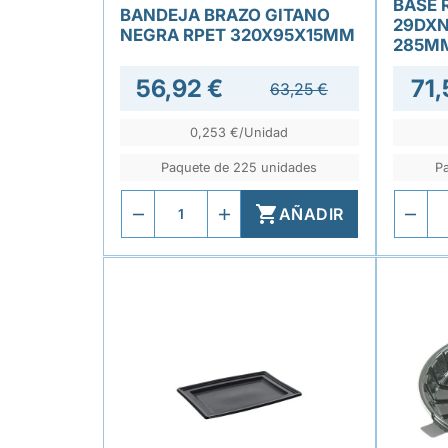
BASE 
BANDEJA BRAZO GITANO
29DXN
NEGRA RPET 320X95X15MM
285M
56,92 €
71,
63,25 €
0,253 €/Unidad
Paquete de 225 unidades
P

AÑADIR