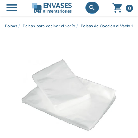




0
Bolsas
Bolsas para cocinar al vacío
Bolsas de Cocción al Vacío 1